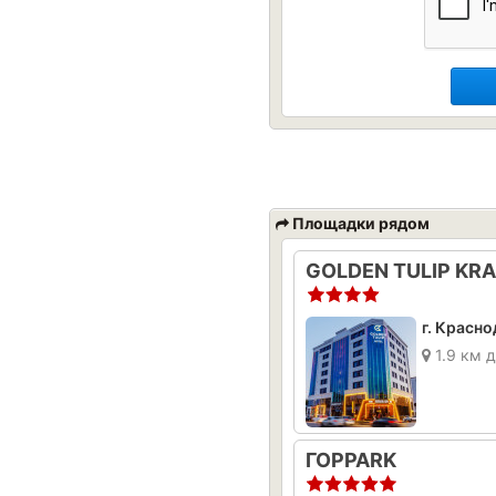
Площадки рядом
GOLDEN TULIP KR
г. Красно
1.9 км 
ГОРPARK