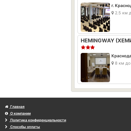
г. Красно
2.5 км 
Краснодар
8 км до
Главная
О компании
Политика конфиденциальности
Способы оплаты