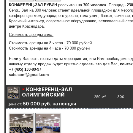
КОНФЕРЕНЦ-ЗАЛ РУБИН
рассчитан на
300 человек
. Площадь
230
Centr.. Зал на 300 человек станет идеальной площадкой для мероп
конференция международного уровня, гала-ужин, банкет, семинар, 
Красивый интерьер, современное оборудование, великолепный сер
центре Краснодара.
Стоимость аренды зала:
Стоимость аренды на 8 часов - 70 000 рублей
Стоимость аренды на 4 часа - 70 000 рублей
Если у Вас есть точные даты мероприятия, или Вам необходимо с
нашему отделу продаж будет приятно сделать это для Вас,
контак
+7 (495) 133-89-97
sale.conf@gmail.com
КОНФЕРЕНЦ-ЗАЛ
ОЛИМПИЙСКИЙ
2
250 м
300
50 000 руб. на полдня
Цена от: