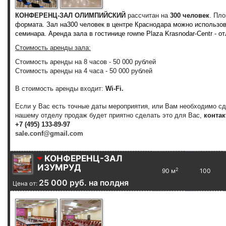
КОНФЕРЕНЦ-ЗАЛ ОЛИМПИЙСКИЙ
рассчитан на
300 человек
. Пл
формата. Зал на300 человек в центре Краснодара можно использова
семинара. Аренда зала в гостинице
rowne Plaza Krasnodar-Centr
- о
Стоимость аренды зала:
Стоимость аренды на 8 часов - 50 000 рублей
Стоимость аренды на 4 часа - 50 000 рублей
В стоимость аренды входит:
Wi-Fi.
Если у Вас есть точные даты мероприятия, или Вам необходимо с
нашему отделу продаж будет приятно сделать это для Вас,
контак
+7 (495) 133-89-97
sale.conf@gmail.com
КОНФЕРЕНЦ-ЗАЛ
ИЗУМРУД
2
90 м
100
25 000 руб. на полдня
Цена от: