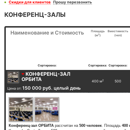
Скидки для клиентов
Прошу перезвонить
КОНФЕРЕНЦ-ЗАЛЫ
Площадь
Вместимость
Наименование и Стоимость
2
(м
)
(чел)
Сортировка:
Сортировка:
Сортировка:
КОНФЕРЕНЦ-ЗАЛ
ОРБИТА
2
400 м
500
150 000 руб. целый день
Цена от:
Конференц-зал ОРБИТА
рассчитан на
500 человек
. Площадь
400 