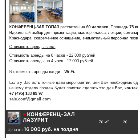
КОНФЕРЕНЦ-ЗАЛ ТОПАЗ
рассчитан на
60 человек
. Площадь
75 к
Идеальный выбор для презентации, мастер-класса, лекции, семина
Краснодара, современное оснащение, внимательный персонал позв
Стоимость аренды зала:
Стоимость аренды на 8 часов - 22 000 рублей
Стоимость аренды на 4 часа - 17 000 рублей
В стоимость аренды входит:
Wi-Fi.
Если у Вас есть точные даты мероприятия, или Вам необходимо с
нашему отделу продаж будет приятно сделать это для Вас,
контак
+7 (495) 133-89-97
sale.conf@gmail.com
КОНФЕРЕНЦ-ЗАЛ
ЛАЗУРИТ
2
70 м
20
16 000 руб. на полдня
Цена от: