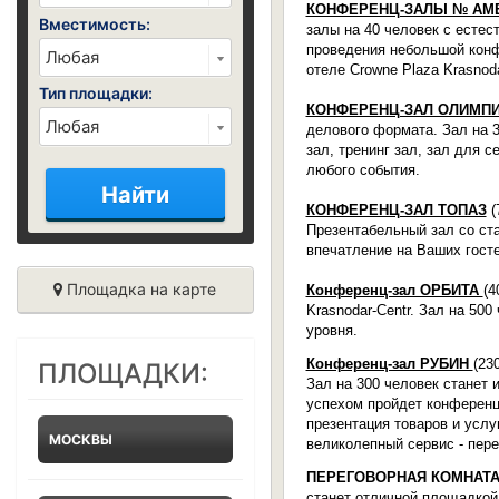
КОНФЕРЕНЦ-ЗАЛЫ № АМЕТ
Вместимость:
залы на 40 человек с есте
проведения небольшой конфе
отеле Сrowne Plaza Krasno
Тип площадки:
КОНФЕРЕНЦ-ЗАЛ ОЛИМП
делового формата. Зал на 3
зал, тренинг зал, зал для 
любого события.
Найти
КОНФЕРЕНЦ-ЗАЛ ТОПАЗ
(
Презентабельный зал со ст
впечатление на Ваших гост
Площадка на карте
Конференц-зал ОРБИТА
(
4
Krasnodar-Centr
. Зал на 50
уровня.
Конференц-зал РУБИН
(
230
ПЛОЩАДКИ:
Зал на 300 человек станет
успехом пройдет конференци
презентация товаров и услу
МОСКВЫ
великолепный сервис - пер
ПЕРЕГОВОРНАЯ КОМНАТ
станет отличной площадкой 