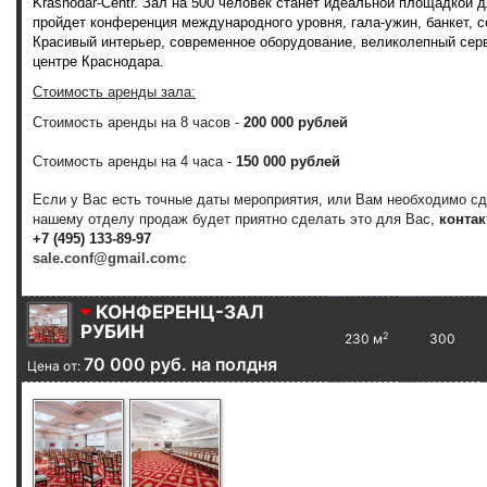
Krasnodar-Centr
. Зал на 500 человек станет идеальной площадкой 
пройдет конференция международного уровня, гала-ужин, банкет, с
Красивый интерьер, современное оборудование, великолепный сер
центре Краснодара.
Стоимость аренды зала:
Стоимость аренды на 8 часов -
200 000 рублей
Стоимость аренды на 4 часа -
150 000 рублей
Если у Вас есть точные даты мероприятия, или Вам необходимо с
нашему отделу продаж будет приятно сделать это для Вас,
контак
+7 (495) 133-89-97
sale.conf@gmail.com
с
КОНФЕРЕНЦ-ЗАЛ
РУБИН
2
230 м
300
70 000 руб. на полдня
Цена от: