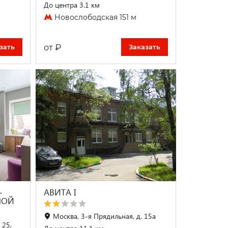
До центра 3.1 км
Новослободская 151 м
₽
от
зать
Заказать
-
АВИТА I
НОЙ
Москва, 3-я Прядильная, д. 15а
 25,