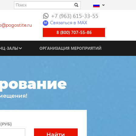
+7 (963) 615-33-55
Связаться в МАХ
M
fo@pogostite.ru
8 (800) 707-55-86
НЦ-ЗАЛЫ
ОРГАНИЗАЦИЯ МЕРОПРИЯТИЙ
рование
змещения!
(РУБ)
Найти