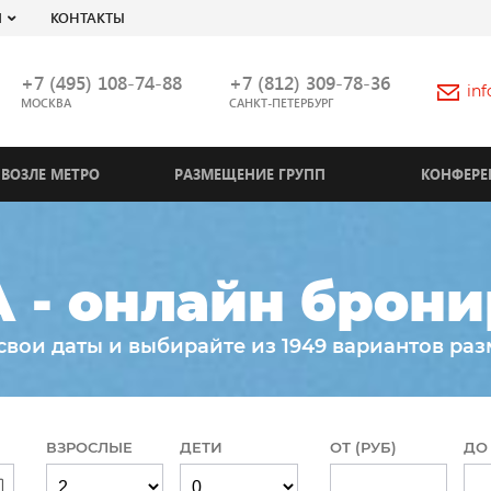
Я
КОНТАКТЫ
+7 (495) 108-74-88
+7 (812) 309-78-36
in
МОСКВА
САНКТ-ПЕТЕРБУРГ
ВОЗЛЕ МЕТРО
РАЗМЕЩЕНИЕ ГРУПП
КОНФЕРЕ
 - онлайн брони
свои даты и выбирайте из 1949 вариантов ра
ВЗРОСЛЫЕ
ДЕТИ
ОТ (РУБ)
ДО 