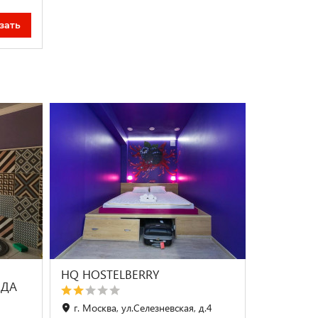
м
зать
HQ HOSTELBERRY
ОДА
г. Москва, ул.Селезневская, д.4