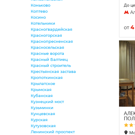
До це
Коньково
Коптево
Ал
Косино
Котельники
4
от
Красногвардейская
Красногорская
Краснопресненская
Красносельская
Красные ворота
Красный Балтиец
Красный строитель
Крестьянская застава
Кропоткинская
Крылатское
Крымская
Кубанская
Кузнецкий мост
Кузьминки
АЛЕ
Кунцевская
ПОЛ
Курская
Кутузовская
Ленинский проспект
Мо