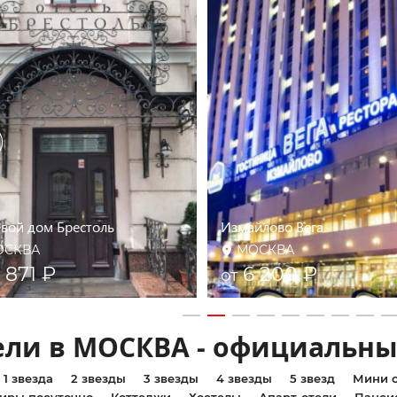
евой дом Брестоль
Измайлово Вега
ОСКВА
МОСКВА
 871 ₽
6 200 ₽
от
ели в МОСКВА - официальны
1 звезда
2 звезды
3 звезды
4 звезды
5 звезд
Мини о