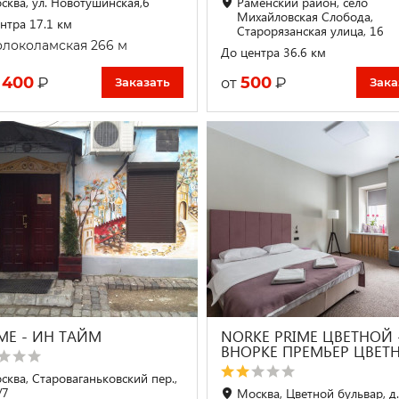
сква, ул. Новотушинская,6
Раменский район, село
Михайловская Слобода,
нтра 17.1 км
Старорязанская улица, 16
локоламская 266 м
До центра 36.6 км
 400
500
₽
₽
от
Заказать
Зака
IME - ИН ТАЙМ
NORKE PRIME ЦВЕТНОЙ 
ВНОРКЕ ПРЕМЬЕР ЦВЕТ
сква, Староваганьковский пер.,
/7
Москва, Цветной бульвар, д.