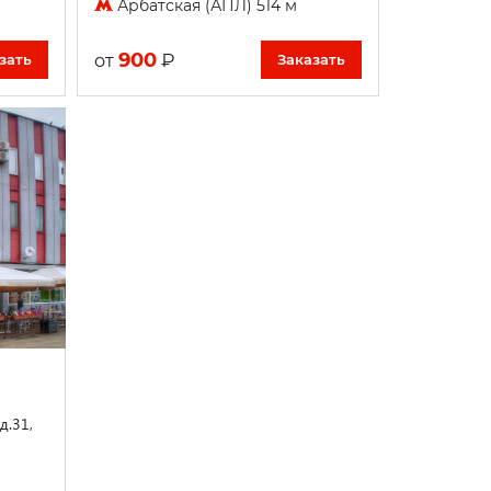
Арбатская (АПЛ) 514 м
900
₽
от
зать
Заказать
д.31,