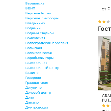
Варшавская
ВДНХ
₽
от
Верхние Котлы
Верхние Лихоборы
Владыкино
Гос
Водники
Водный стадион
Войковская
Волгоградский проспект
Волжская
Волоколамская
Воробьевы горы
Выставочная
Выставочный центр
Выхино
Говорово
Гражданская
Дегунино
Деловой центр
GRA
Депо
PUT
Динамо
Дмитровская