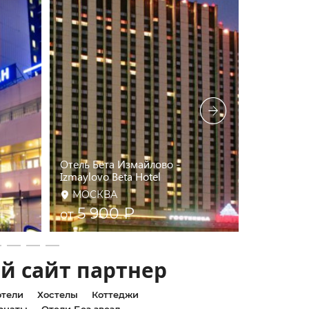
Отель Бета Измайлово -
Izmaylovo Beta Hotel
Измайлов
МОСКВА
МОСКВ
5 900 ₽
5 50
от
от
й сайт партнер
тели
Хостелы
Коттеджи