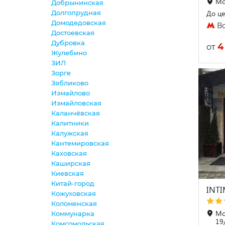
Мо
Добрынинская
Долгопрудная
До це
Домодедовская
Во
Достоевская
Дубровка
4
от
Жулебино
ЗИЛ
Зорге
Зябликово
Измайлово
Измайловская
Каланчёвская
Калитники
Калужская
Кантемировская
Каховская
Каширская
Киевская
Китай-город
INT
Кожуховская
Коломенская
Мо
Коммунарка
19
Комсомольская