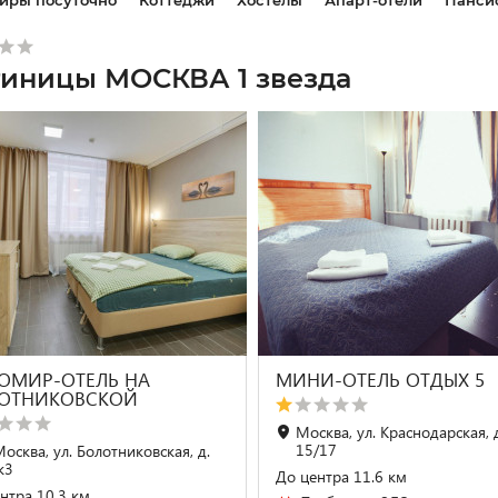
иры посуточно
Коттеджи
Хостелы
Апарт-отели
Панси
тиницы МОСКВА 1 звезда
ОМИР-ОТЕЛЬ НА
МИНИ-ОТЕЛЬ ОТДЫХ 5
ОТНИКОВСКОЙ
Москва, ул. Краснодарская, 
15/17
Москва, ул. Болотниковская, д.
к3
До центра 11.6 км
нтра 10.3 км