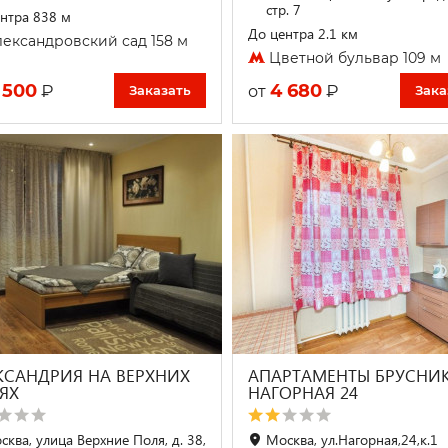
стр. 7
нтра 838 м
До центра 2.1 км
ександровский сад 158 м
Цветной бульвар 109 м
 500
4 680
₽
₽
от
Заказать
Зака
КСАНДРИЯ НА ВЕРХНИХ
АПАРТАМЕНТЫ БРУСНИ
ЯХ
НАГОРНАЯ 24
сква, улица Верхние Поля, д. 38,
Москва, ул.Нагорная,24,к.1