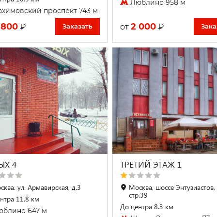
Люблино 958 м
химовский проспект 743 м
 800
2 000
₽
₽
от
Заказать
Зака
ЫХ 4
ТРЕТИЙ ЭТАЖ 1
сква. ул. Армавирская, д.3
Москва, шоссе Энтузиастов, 
стр.39
нтра 11.8 км
До центра 8.3 км
блино 647 м