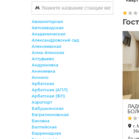
Кварт
Гос
Авиамоторная
Автозаводская
Академическая
Александровский сад
Алексеевская
Алма-Атинская
Алтуфьево
Андроновка
Аникеевка
Аннино
Арбатская
Арбатская (АПЛ)
Арбатская (ФЛ)
Аэропорт
ЛАД
Бабушкинская
БОЛ
Багратионовская
Баковка
г. 
Балтийская
36
Баррикадная
До це