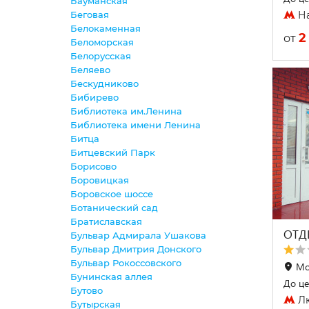
Бауманская
Беговая
На
Белокаменная
2
от
Беломорская
Белорусская
Беляево
Бескудниково
Бибирево
Библиотека им.Ленина
Библиотека имени Ленина
Битца
Битцевский Парк
Борисово
Боровицкая
Боровское шоссе
Ботанический сад
Братиславская
ОТД
Бульвар Адмирала Ушакова
Бульвар Дмитрия Донского
Бульвар Рокоссовского
Мо
Бунинская аллея
До це
Бутово
Лю
Бутырская