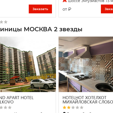
Шоссе Энтузиастов 73 
₽
от
Заказать
Зака
тиницы МОСКВА 2 звезды
ND APART HOTEL
HOTELHOT ХОТЕЛХОТ
ILKOVO
МИХАЙЛОВСКАЯ СЛОБ