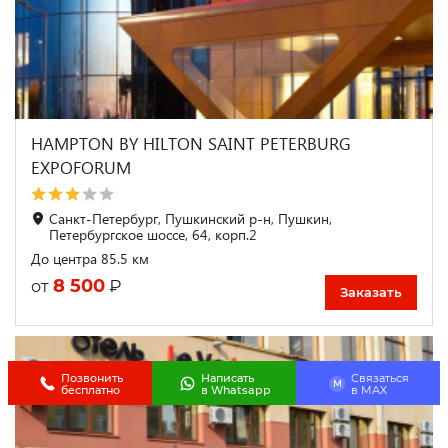
HAMPTON BY HILTON SAINT PETERBURG
EXPOFORUM
Санкт-Петербург, Пушкинский р-н, Пушкин,
Петербургское шоссе, 64, корп.2
До центра 85.5 км
8 500
₽
от
Заказать
Позвонить
Написать
Связаться
M
бесплатно
в Whatsapp
в МАХ