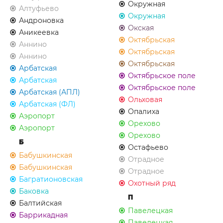
Окружная
Алтуфьево
Окружная
Андроновка
Окская
Аникеевка
Октябрьская
Аннино
Октябрьская
Аннино
Октябрьская
Арбатская
Октябрьское поле
Арбатская
Октябрьское поле
Арбатская (АПЛ)
Ольховая
Арбатская (ФЛ)
Опалиха
Аэропорт
Орехово
Аэропорт
Орехово
Б
Остафьево
Бабушкинская
Отрадное
Бабушкинская
Отрадное
Багратионовская
Охотный ряд
Баковка
П
Балтийская
Павелецкая
Баррикадная
Павелецкая