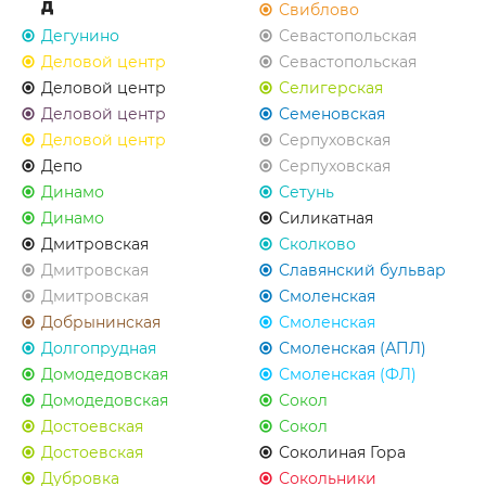
Д
Свиблово
Дегунино
Севастопольская
Деловой центр
Севастопольская
Деловой центр
Селигерская
Деловой центр
Семеновская
Деловой центр
Серпуховская
Депо
Серпуховская
Динамо
Сетунь
Динамо
Силикатная
Дмитровская
Сколково
Дмитровская
Славянский бульвар
Дмитровская
Смоленская
Добрынинская
Смоленская
Долгопрудная
Смоленская (АПЛ)
Домодедовская
Смоленская (ФЛ)
Домодедовская
Сокол
Достоевская
Сокол
Достоевская
Соколиная Гора
Дубровка
Сокольники