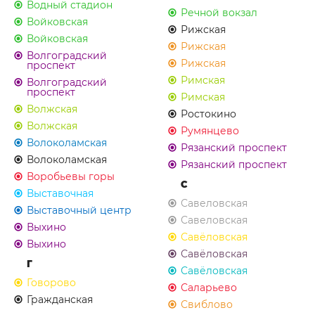
Водный стадион
Речной вокзал
Войковская
Рижская
Войковская
Рижская
Волгоградский
Рижская
проспект
Римская
Волгоградский
проспект
Римская
Волжская
Ростокино
Волжская
Румянцево
Волоколамская
Рязанский проспект
Волоколамская
Рязанский проспект
Воробьевы горы
С
Выставочная
Савеловская
Выставочный центр
Савеловская
Выхино
Савёловская
Выхино
Савёловская
Г
Савёловская
Говорово
Саларьево
Гражданская
Свиблово