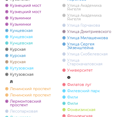
Кузнецкий мост
Улица Академика
Янгеля
Кузнецкий мост
Улица Академика
Кузьминки
Янгеля
Кузьминки
Улица Горчакова
Кунцевская
Улица Дмитриевского
Кунцевская
Улица Милашенкова
Кунцевская
Улица Сергея
Эйзенштейна
Курская
Улица Скобелевская
Курская
Улица
Курская
Старокачаловская
Кутузовская
Университет
Кутузовская
Ф
Л
Филатов луг
Ленинский проспект
Филевский парк
Ленинский проспект
Фили
Лермонтовский
Фили
проспект
Фонвизинская
Лесопарковая
Фрунзенская