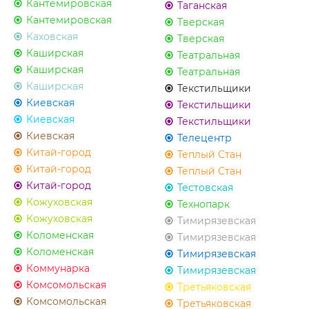
Кантемировская
Таганская
Кантемировская
Тверская
Каховская
Тверская
Каширская
Театральная
Каширская
Театральная
Каширская
Текстильщики
Киевская
Текстильщики
Киевская
Текстильщики
Киевская
Телецентр
Китай-город
Теплый Стан
Китай-город
Теплый Стан
Китай-город
Тестовская
Кожуховская
Технопарк
Кожуховская
Тимирязевская
Коломенская
Тимирязевская
Коломенская
Тимирязевская
Коммунарка
Тимирязевская
Комсомольская
Третьяковская
Комсомольская
Третьяковская