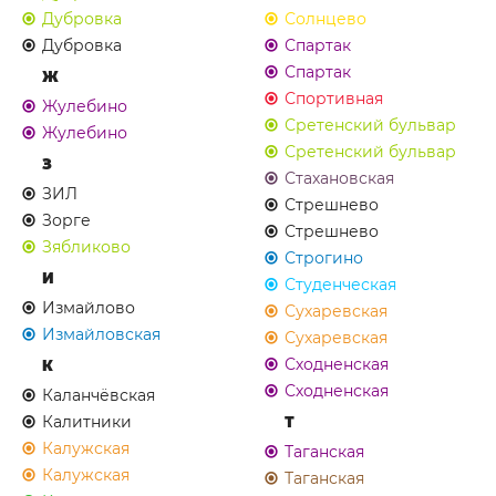
Дубровка
Солнцево
Дубровка
Спартак
Спартак
Ж
Спортивная
Жулебино
Сретенский бульвар
Жулебино
Сретенский бульвар
З
Стахановская
ЗИЛ
Стрешнево
Зорге
Стрешнево
Зябликово
Строгино
И
Студенческая
Измайлово
Сухаревская
Измайловская
Сухаревская
Сходненская
К
Сходненская
Каланчёвская
Калитники
Т
Калужская
Таганская
Калужская
Таганская