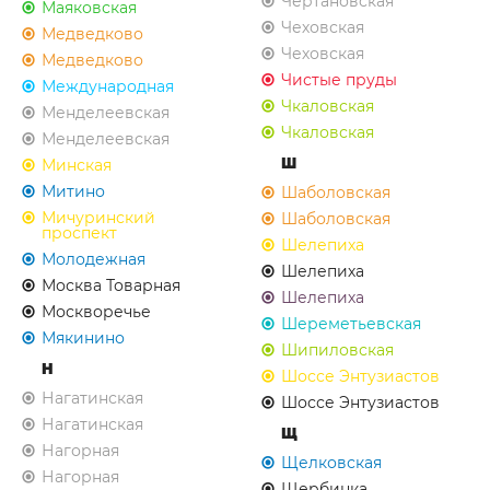
Чертановская
Маяковская
Чеховская
Медведково
Чеховская
Медведково
Чистые пруды
Международная
Чкаловская
Менделеевская
Чкаловская
Менделеевская
Ш
Минская
Митино
Шаболовская
Мичуринский
Шаболовская
проспект
Шелепиха
Молодежная
Шелепиха
Москва Товарная
Шелепиха
Москворечье
Шереметьевская
Мякинино
Шипиловская
Н
Шоссе Энтузиастов
Нагатинская
Шоссе Энтузиастов
Нагатинская
Щ
Нагорная
Щелковская
Нагорная
Щербинка