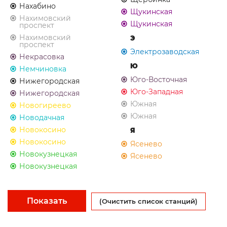
Нахабино
Щукинская
Нахимовский
Щукинская
проспект
Нахимовский
Э
проспект
Электрозаводская
Некрасовка
Ю
Немчиновка
Юго-Восточная
Нижегородская
Юго-Западная
Нижегородская
Южная
Новогиреево
Южная
Новодачная
Новокосино
Я
Новокосино
Ясенево
Новокузнецкая
Ясенево
Новокузнецкая
Показать
(Очистить список станций)