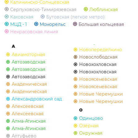
Калининско-Солнцевская
Серпуховско-Тимирязевская
Люблинская
Каховская
Бутовская (легкое метро)
МЦД - 1
Монорельс
Большая кольцевая
Некрасовская линия
А
Новопеределкино
Авиамоторная
Новослободская
Автозаводская
Новохохловская
Автозаводская
Новохохловская
Автозаводская
Новоясеневская
Академическая
Новоясеневская
Академическая
Новые Черемушки
Александровский сад
Новые Черемушки
Алексеевская
О
Алексеевская
Одинцово
Алма-Атинская
Озёрная
Алма-Атинская
Окружная
Алтуфьево