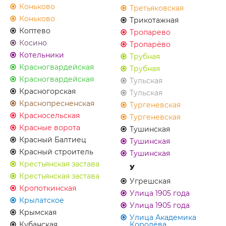
Коньково
Третьяковская
Коньково
Трикотажная
Коптево
Тропарево
Косино
Тропарёво
Котельники
Трубная
Красногвардейская
Трубная
Красногвардейская
Тульская
Красногорская
Тульская
Краснопресненская
Тургеневская
Красносельская
Тургеневская
Красные ворота
Тушинская
Красный Балтиец
Тушинская
Красный строитель
Тушинская
Крестьянская застава
У
Крестьянская застава
Угрешская
Кропоткинская
Улица 1905 года
Крылатское
Улица 1905 года
Крымская
Улица Академика
Кубанская
Королёва