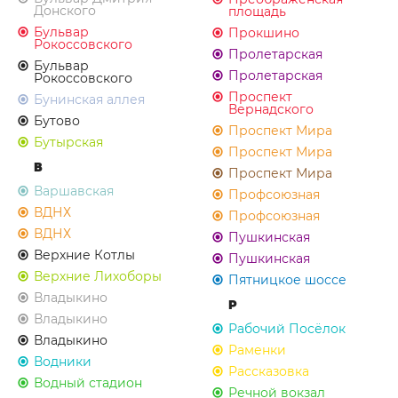
Донского
площадь
Бульвар
Прокшино
Рокоссовского
Пролетарская
Бульвар
Пролетарская
Рокоссовского
Проспект
Бунинская аллея
Вернадского
Бутово
Проспект Мира
Бутырская
Проспект Мира
В
Проспект Мира
Варшавская
Профсоюзная
ВДНХ
Профсоюзная
ВДНХ
Пушкинская
Верхние Котлы
Пушкинская
Верхние Лихоборы
Пятницкое шоссе
Владыкино
Р
Владыкино
Рабочий Посёлок
Владыкино
Раменки
Водники
Рассказовка
Водный стадион
Речной вокзал