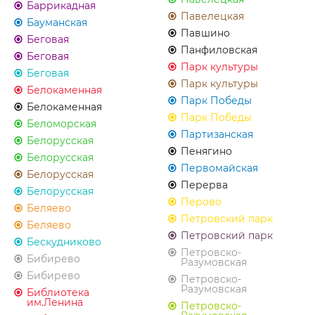
Баррикадная
Павелецкая
Бауманская
Павшино
Беговая
Панфиловская
Беговая
Парк культуры
Беговая
Парк культуры
Белокаменная
Парк Победы
Белокаменная
Парк Победы
Беломорская
Партизанская
Белорусская
Пенягино
Белорусская
Первомайская
Белорусская
Перерва
Белорусская
Перово
Беляево
Петровский парк
Беляево
Петровский парк
Бескудниково
Петровско-
Бибирево
Разумовская
Бибирево
Петровско-
Разумовская
Библиотека
им.Ленина
Петровско-