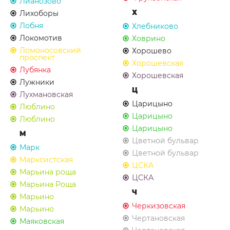
Лианозово
Х
Лихоборы
Лобня
Хлебниково
Локомотив
Ховрино
Ломоносовский
Хорошево
проспект
Хорошевская
Лубянка
Хорошевская
Лужники
Ц
Лухмановская
Царицыно
Люблино
Царицыно
Люблино
Царицыно
М
Цветной бульвар
Марк
Цветной бульвар
Марксистская
ЦСКА
Марьина роща
ЦСКА
Марьина Роща
Ч
Марьино
Черкизовская
Марьино
Чертановская
Маяковская