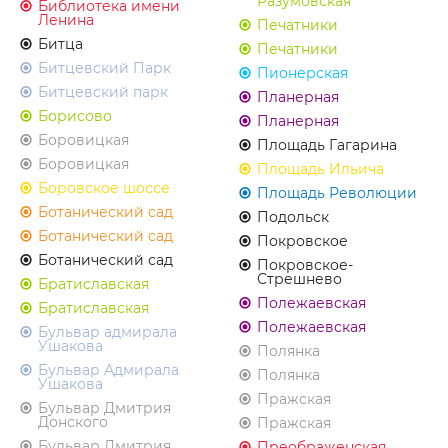
Разумовская
Библиотека имени
Ленина
Печатники
Битца
Печатники
Битцевский Парк
Пионерская
Битцевский парк
Планерная
Борисово
Планерная
Боровицкая
Площадь Гагарина
Боровицкая
Площадь Ильича
Боровское шоссе
Площадь Революции
Ботанический сад
Подольск
Ботанический сад
Покровское
Ботанический сад
Покровское-
Стрешнево
Братиславская
Полежаевская
Братиславская
Полежаевская
Бульвар адмирала
Ушакова
Полянка
Бульвар Адмирала
Полянка
Ушакова
Пражская
Бульвар Дмитрия
Донского
Пражская
Бульвар Дмитрия
Преображенская