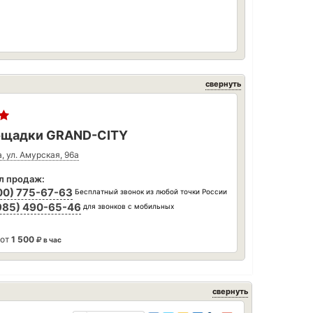
свернуть
щадки GRAND-CITY
, ул. Амурская, 96а
л продаж:
00) 775-67-63
Бесплатный звонок из любой точки России
985) 490-65-46
для звонков с мобильных
 от
1 500
в час
свернуть