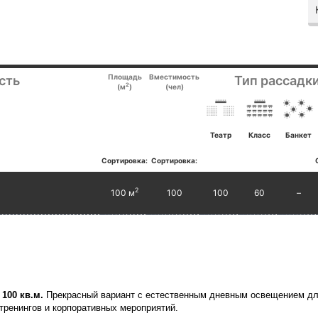
Площадь
Вместимость
сть
Тип рассадки
2
(м
)
(чел)
Театр
Класс
Банкет
Сортировка:
Сортировка:
2
100 м
100
100
60
–
ь
100 кв.м.
Прекрасный вариант с естественным дневным освещением д
тренингов и корпоративных мероприятий.