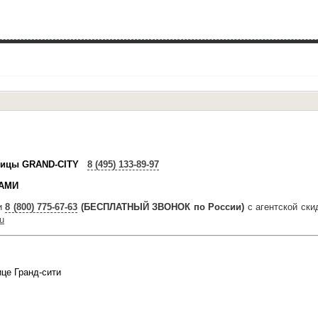
иницы GRAND-CITY
8 (495) 133-89-97
КАМИ
ти
8 (800) 775-67-63
(БЕСПЛАТНЫЙ ЗВОНОК по России)
с агентской ск
u
нице
Гранд-сити