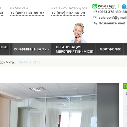
WhatsApp
|
T
я
из Москвы
из Санкт-Петербурга
+7 (916) 378-89-88
63
+7 (495) 133-89-97
+7 (812) 507-66-79
sale.conf@gmai
Позвоните мне!
ЕНИЕ
ОРГАНИЗАЦИЯ
КОНФЕРЕНЦ-ЗАЛЫ
ПОРТФОЛИО
МЕРОПРИЯТИЙ (MICE)
док Чита
GRAND-CITY
П