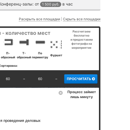
Конференц-залы:
от
в час
1 500 руб.
Раскрыть все площадки
|
Скрыть все площадки
Рассчитаем
 - количество мест
бесплатно
и предоставим
фотографа на
мероприятие
П-
Т-
По
Фуршет
образный
образный
периметру
Сортировка:
60
–
60
–
ПРОСЧИТАТЬ
Процесс займет
лишь минуту
ля проведения деловых