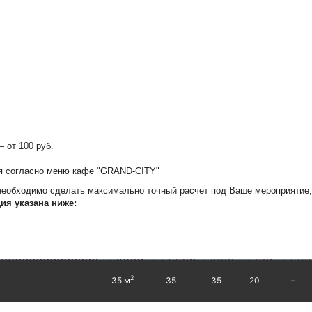
 от 100 руб.
ся согласно меню кафе "GRAND-CITY"
 необходимо сделать максимально точный расчет под Ваше мероприятие
ия указана ниже:
2
35 м
35
35
20
–