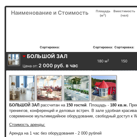
Площадь
Вместимость
Наименование и Стоимость
2
(м
)
(чел)
Сортировка:
Сортировка:
Сортировка:
БОЛЬШОЙ ЗАЛ
2
180 м
150
2 000 руб. в час
Цена от:
БОЛЬШОЙ ЗАЛ
рассчитан на
150 гостей
. Площадь -
180 кв.м.
Прек
тренингов, конференций и деловых встреч.
В зале удобная красива
современное мультимедийное оборудование, свободный доступ к Wi
Стоимость аренды:
Аренда на 1 час без оборудования - 2 000 рублей