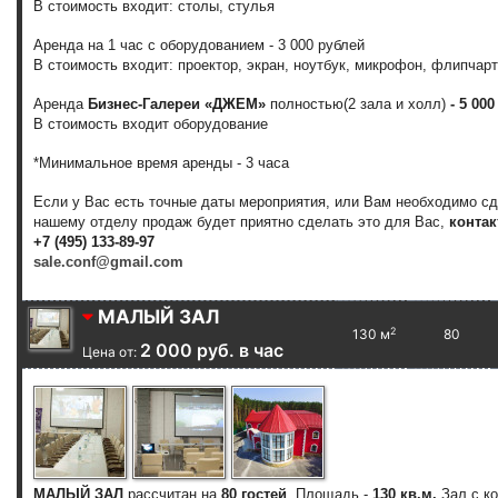
В стоимость входит: столы, стулья
Аренда на 1 час с оборудованием - 3 000 рублей
В стоимость входит:
проектор, экран, ноутбук, микрофон, флипчарт
Аренда
Бизнес-Галереи «ДЖЕМ»
полностью
(2 зала и холл)
- 5 000
В стоимость входит оборудование
*Минимальное время аренды - 3 часа
Если у Вас есть точные даты мероприятия, или Вам необходимо с
нашему отделу продаж будет приятно сделать это для Вас,
контак
+7 (495) 133-89-97
sale.conf@gmail.com
МАЛЫЙ ЗАЛ
2
130 м
80
2 000 руб. в час
Цена от:
МАЛЫЙ ЗАЛ
рассчитан на
80 гостей
. Площадь -
130 кв.м.
Зал с ко