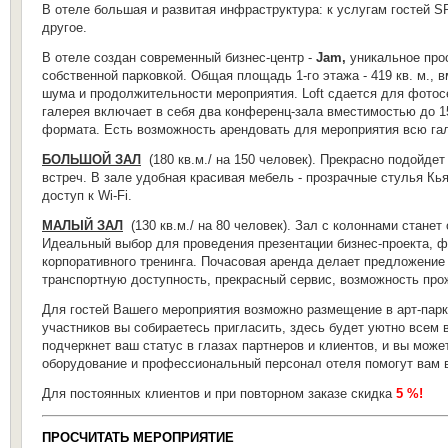
В отеле большая и развитая инфраструктура: к услугам гостей S
другое.
В отеле создан современный бизнес-центр -
Jam,
уникальное про
собственной парковкой.
Общая площадь 1-го этажа - 419 кв. м., 
шума и продолжительности мероприятия. Loft сдается для фото
галерея включает в себя два конференц-зала вместимостью до 1
формата. Есть возможность арендовать для мероприятия всю гал
БОЛЬШОЙ ЗАЛ
(
180 кв.м./
на 150 человек).
Прекрасно подойдет 
встреч.
В зале удобная красивая мебель - прозрачные стулья К
доступ к Wi-Fi.
МАЛЫЙ ЗАЛ
(
130 кв.м./
на 80 человек). Зал с колоннами стане
Идеальный выбор для проведения
презентации бизнес-проекта, ф
корпоративного тренинга. Почасовая аренда делает предложение
транспортную доступность, прекрасный сервис, возможность про
Для гостей Вашего мероприятия возможно размещение в арт-парк
участников вы собираетесь пригласить, здесь будет уютно всем
подчеркнет ваш статус в глазах партнеров и клиентов, и вы мож
оборудование и профессиональный персонал отеля помогут вам в
Для постоянных клиентов и при повторном заказе скидка
5 %!
ПРОСЧИТАТЬ МЕРОПРИЯТИЕ