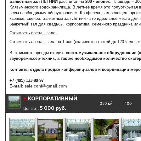
Банкетный зал ЛЕТНИЙ
рассчитан на
200 человек
. Площадь –
30
Клязьминского водохранилища. В летнее время это полуоткрытая 
всем необходимым оборудованием. Конференц-зал оснащен: профе
караоке, сценой. Банкетный зал Летний - это идеальное место дл
банкетный зал для свадьбы, корпоратива, семейного праздника или
Стоимость аренды зала:
Стоимость аренды зала на 1 час (количество гостей до 120 челове
В стоимость аренды входит:
свето-музыкальное оборудование (пр
звукорежиссер-техник, а так же необходимое количество скатер
Контакты отдела продаж конференц-залов и координации меро
+7 (495) 133-89-97
E-mail:
sale.conf@gmail.com
КОРПОРАТИВНЫЙ
2
350 м
400
5 000 руб.
Цена от: