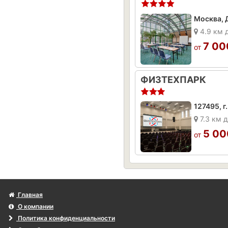
4.9 км 
7 00
от
ФИЗТЕХПАРК
7.3 км 
5 00
от
Главная
О компании
Политика конфиденциальности