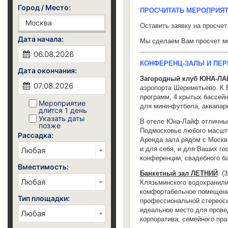
Город / Место:
ПРОСЧИТАТЬ МЕРОПРИЯ
Оставить заявку на просче
Дата начала:
Мы сделаем Вам просчет ме
КОНФЕРЕНЦ-ЗАЛЫ И ПЕ
Дата окончания:
Загородный клуб ЮНА-Л
аэропорта Шереметьево. К
программ, 4 крытых бассейн
Мероприятие
для мини-футбола, аквапарк
длится 1 день
Указать даты
В отеле Юна-Лайф отличные
позже
Подмосковье любого масшт
Рассадка:
Аренда зала рядом с Москв
и для себя, и для Ваших гос
конференции, свадебного ба
Вместимость:
Банкетный зал ЛЕТНИЙ
(
3
Клязьминского водохранилищ
комфортабельное помещени
Тип площадки:
профессиональной стереосис
идеальное место для прове
корпоратива, семейного пра