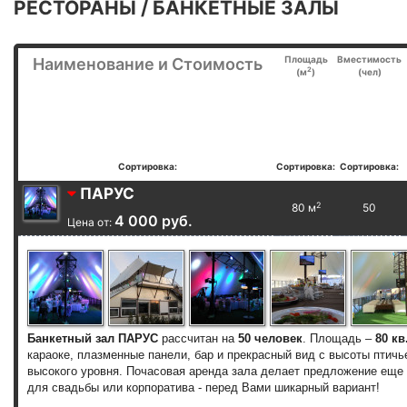
РЕСТОРАНЫ / БАНКЕТНЫЕ ЗАЛЫ
Площадь
Вместимость
Наименование и Стоимость
2
(м
)
(чел)
Сортировка:
Сортировка:
Сортировка:
ПАРУС
2
80 м
50
4 000 руб.
Цена от:
Банкетный зал ПАРУС
рассчитан на
50 человек
. Площадь –
80 кв
караоке, плазменные панели, бар и прекрасный вид с высоты птич
высокого уровня. Почасовая аренда зала делает предложение еще 
для свадьбы или корпоратива - перед Вами шикарный вариант!