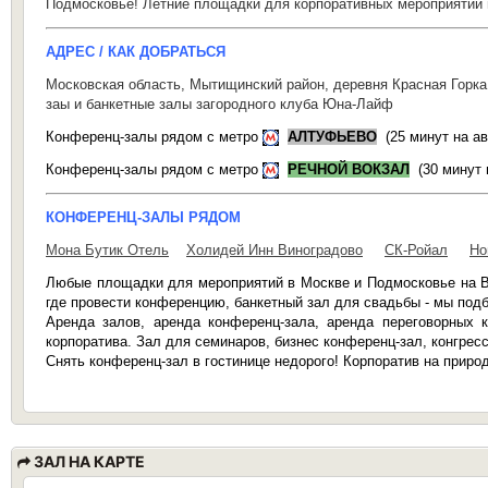
Подмосковье! Летние площадки для корпоративных мероприятий 
АДРЕС / КАК ДОБРАТЬСЯ
Московская область, Мытищинский район, деревня Красная Горка
заы и банкетные залы загородного клуба Юна-Лайф
Конференц-залы рядом с метро
АЛТУФЬЕВО
(25 минут на а
Конференц-залы рядом с метро
РЕЧНОЙ ВОКЗАЛ
(30 минут
КОНФЕРЕНЦ-ЗАЛЫ РЯДОМ
Мона Бутик Отель
Холидей Инн Виноградово
СК-Ройал
Но
Любые площадки для мероприятий в Москве и Подмосковье на В
где провести конференцию, банкетный зал для свадьбы - мы под
Аренда залов, аренда конференц-зала, аренда переговорных к
корпоратива. Зал для семинаров, бизнес конференц-зал, конгресс
Снять конференц-зал в гостинице недорого! Корпоратив на приро
ЗАЛ НА КАРТЕ