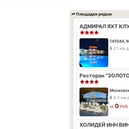
Площадки рядом
2.1 км д
Ресторан "ЗОЛОТ
4.3 км 
0
от
РУБ