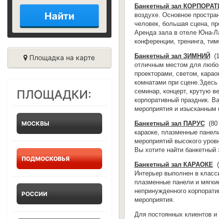
Банкетный зал КОРПОРА
Найти
воздухе. Основное простран
человек, большая сцена, п
Аренда зала в отеле Юна-Ла
конференции, тренинга, тим
Банкетный зал ЗИМНИЙ
(
1
Площадка на карте
отличным местом для любог
проекторами, светом, карао
комнатами при сцене.Здесь 
ПЛОЩАДКИ:
семинар, концерт, крутую в
корпоративный праздник. 
мероприятия и изысканным 
МОСКВЫ
Банкетный зал ПАРУС
(
80 
караоке, плазменные панели
мероприятий высокого уров
Вы хотите найти банкетный 
ПОДМОСКОВЬЯ
Банкетный зал КАРАОКЕ
(
Интерьер выполнен в класси
плазменные панели и мягки
непринужденного корпорати
РОССИИ
мероприятия.
Для постоянных клиентов и