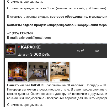
Стоимость аренды зала:
Стоимость аренды зала на 1 час (количество гостей до 40 человек)
В стоимость аренды входит:
световое оборудование, музыкальн
Контакты отдела продаж конференц-залов и координации меро
+7 (495) 133-89-97
E-mail:
sale.conf@gmail.com
КАРАОКЕ
2
60 м
50
3 000 руб.
Цена от:
Банкетный зал КАРАОКЕ
рассчитан на
50 человек
. Площадь –
60
Интерьер выполнен в классическом стиле. В зале профессиональна
мягкие диваны. Отличное место для крутой вечеринки с друзьями 
ближайшем Подмосковье - прекрасный вариант для Вашего меропри
Стоимость аренды зала: