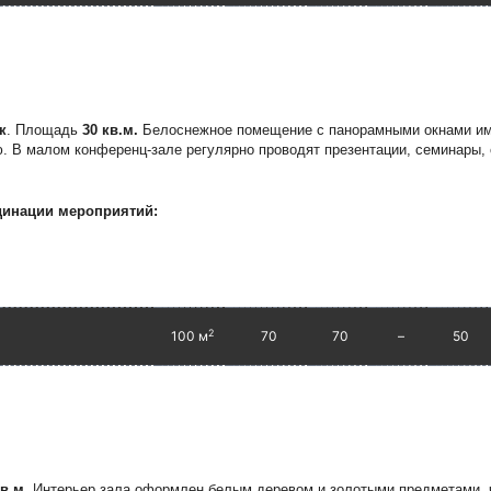
к
. Площадь
30 кв.м.
Белоснежное помещение с панорамными окнами им
. В малом конференц-зале регулярно проводят презентации, семинары, 
динации мероприятий:
2
100 м
70
70
–
50
кв.м.
Интерьер зала о
формлен белым деревом и золотыми предметами, 