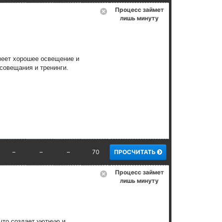
Процесс займет
лишь минуту
еет хорошее освещение и
совещания и тренинги.
–
–
–
70
ПРОСЧИТАТЬ
Процесс займет
лишь минуту
что создает уютную и