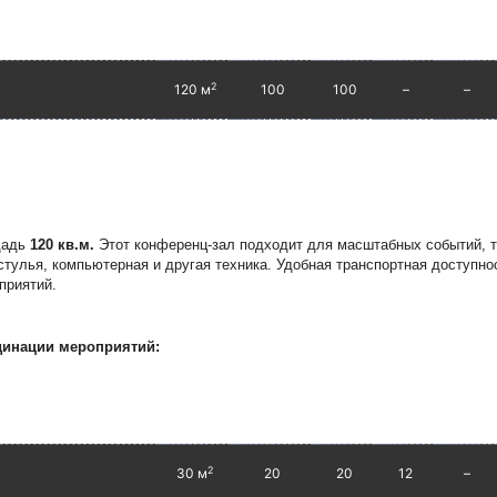
2
120 м
100
100
–
–
щадь
120 кв.м.
Этот конференц-зал подходит для масштабных событий, 
стулья, компьютерная и другая техника. Удобная транспортная доступно
приятий.
динации мероприятий:
2
30 м
20
20
12
–