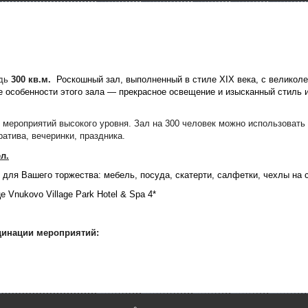
адь
300 кв.м.
Роскошный зал, выполненный в стиле XIX века, с велико
 особенности этого зала — прекрасное освещение и изысканный стиль 
мероприятий высокого уровня. Зал на 300 человек можно использовать 
ратива, вечеринки, праздника.
ел.
для Вашего торжества: мебель, посуда, скатерти, салфетки, чехлы на ст
 Vnukovo Village Park Hotel & Spa 4*
динации мероприятий: