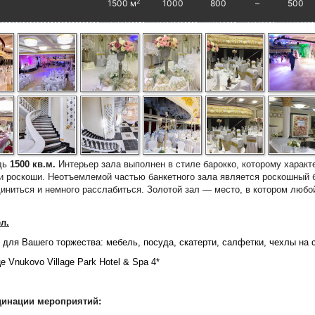
2
1500 м
1000
800
–
500
дь
1500 кв.м.
Интерьер зала выполнен в стиле барокко, которому харак
 роскоши. Неотъемлемой частью банкетного зала является роскошный ба
иниться и немного расслабиться. Золотой зал — место, в котором любой
ел.
для Вашего торжества: мебель, посуда, скатерти, салфетки, чехлы на ст
 Vnukovo Village Park Hotel & Spa 4*
динации мероприятий: