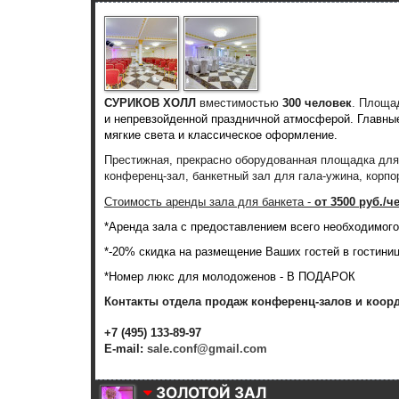
СУРИКОВ ХОЛЛ
вместимостью
300 человек
. Площ
и непревзойденной праздничной атмосферой. Главные
мягкие света и классическое оформление.
Престижная, прекрасно оборудованная площадка для 
конференц-зал, банкетный зал для гала-ужина, корпо
Стоимость аренды зала для банкета -
о
т 3500 руб./ч
*Аренда зала с предоставлением всего необходимого 
*
-20% скидка
на размещение Ваших гостей в гостинице
*Номер люкс для молодоженов - В ПОДАРОК
Контакты отдела продаж конференц-залов и коор
+7 (495) 133-89-97
E-mail:
sale.conf@gmail.com
ЗОЛОТОЙ ЗАЛ