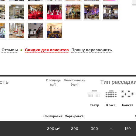
Отзывы
Скидки для клиентов
Прошу перезвонить
Площадь
Вместимость
сть
Тип рассадки
2
(м
)
(чел)
Театр
Класс
Банкет
Сортировка:
Сортировка:
2
300 м
300
300
–
150