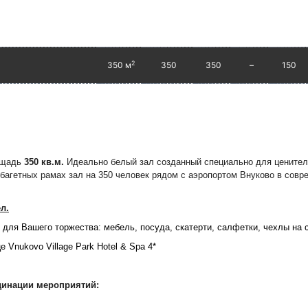
2
350 м
350
350
–
150
ощадь
350 кв.м.
Идеально белый зал созданный специально для ценител
агетных рамах зал на 350 человек рядом с аэропортом Внуково в совре
ел.
для Вашего торжества: мебель, посуда, скатерти, салфетки, чехлы на ст
 Vnukovo Village Park Hotel & Spa 4*
динации мероприятий: