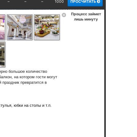
–
–
–
1000
ПРОСЧИТАТЬ
Процесс займет
лишь минуту
терно большое количество
лкон, на котором гости могут
 праздник превратится в
улья, юбки на столы и т.п.