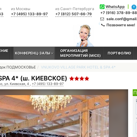
WhatsApp
|
T
я
из Москвы
из Санкт-Петербурга
+7 (916) 378-89-88
63
+7 (495) 133-89-97
+7 (812) 507-66-79
sale.conf@gmai
Позвоните мне!
ЕНИЕ
ОРГАНИЗАЦИЯ
КОНФЕРЕНЦ-ЗАЛЫ
ПОРТФОЛИО
МЕРОПРИЯТИЙ (MICE)
адок ПОДМОСКОВЬЕ
VNUKOVO VILLAGE PARK HOTEL & SPA 4*
SPA 4* (ш. КИЕВСКОЕ)
, ул. Киевская, 4
,
+7 (495) 133-89-97
П