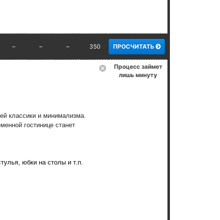
–
–
–
350
ПРОСЧИТАТЬ
Процесс займет
лишь минуту
ей классики и минимализма.
менной гостинице станет
улья, юбки на столы и т.п.