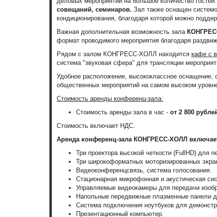
деловых мероприятий на большое количество гостей
совещаний, семинаров.
Зал также оснащен системо
кондиционирования, благодаря которой можно подде
Важная дополнительная возможность зала
КОНГРЕСС
формат проводимого мероприятия благодаря
раздвиж
Рядом с залом КОНГРЕСС-ХОЛЛ находится
кафе с 
система "звуковая сфера" для трансляции меропри
Удобное расположение, высококлассное оснащение,
общественных мероприятий на самом высоком уровн
Стоимость аренды конференц-зала:
Стоимость аренды зала в час -
от
2 800 рубле
Стоимость включает НДС.
Аренда конференц-зала КОНГРЕСС-ХОЛЛ включает
Три проектора высокой четкости (FullHD) для 
Три широкоформатных моторизированных экра
Видеоконференцсвязь, система голосования.
Стационарная микрофонная и акустическая си
Управляемые видеокамеры для передачи изобр
Напольные передвижные плазменные панели дл
Система подключения ноутбуков для демонстр
Презентационный компьютер.