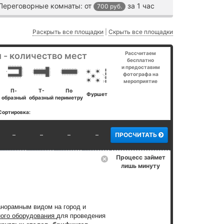
Переговорные комнаты:
от
за 1 час
700 руб.
Раскрыть все площадки
|
Скрыть все площадки
Рассчитаем
 - количество мест
бесплатно
и предоставим
фотографа на
мероприятие
П-
Т-
По
Фуршет
образный
образный
периметру
Сортировка:
–
–
–
–
ПРОСЧИТАТЬ
Процесс займет
лишь минуту
анорамным видом на город и
ного оборудования
для проведения