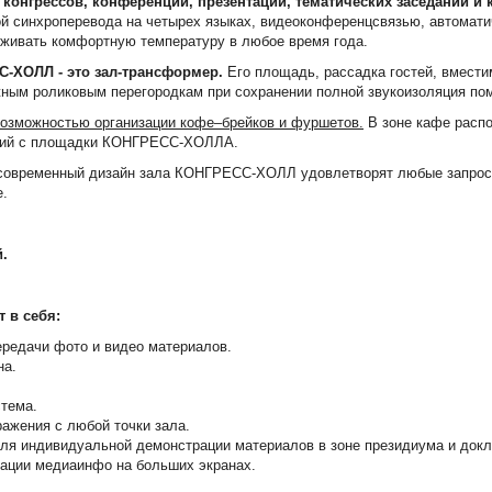
:
конгрессов, конференций, презентаций, тематических заседаний и 
й синхроперевода на четырех языках, видеоконференцсвязью, автомати
рживать комфортную температуру в любое время года.
-ХОЛЛ - это зал-трансформер.
Его
площадь, рассадка гостей, вмести
ным роликовым перегородкам при сохранении полной звукоизоляция пом
возможностью организации кофе–брейков и фуршетов.
В зоне кафе расп
ятий с площадки КОНГРЕСС-ХОЛЛА.
 современный дизайн зала КОНГРЕСС-ХОЛЛ удовлетворят любые запрос
е.
й.
 в себя:
передачи фото и видео материалов.
на.
стема.
ажения с любой точки зала.
я индивидуальной демонстрации материалов в зоне президиума и докл
ации медиаинфо на больших экранах.