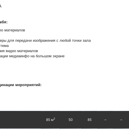
й.
ебя:
ео материалов
ры для передачи изображения с любой точки зала
стема
ния видео материалов
рации медиаинфо на большом экране
динации мероприятий:
2
85 м
50
85
–
–