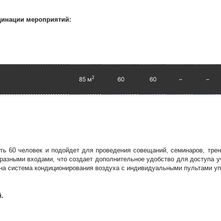
динации мероприятий:
2
85 м
60
60
–
–
ь 60 человек и подойдет для проведения совещаний, семинаров, трени
разными входами, что создает дополнительное удобство для доступа у
на система кондиционирования воздуха с индивидуальными пультами уп
й.