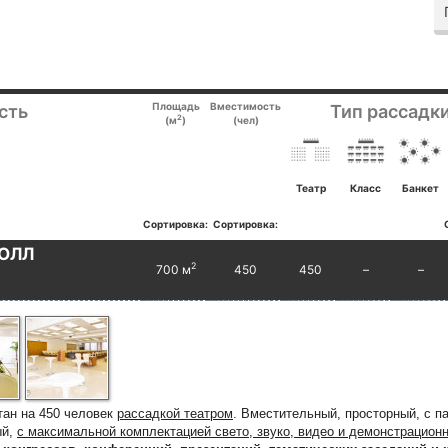
Площадь
Вместимость
сть
Тип рассадки
2
(м
)
(чел)
Театр
Класс
Банкет
Сортировка:
Сортировка:
ОЛЛ
2
700 м
450
450
–
–
ан на 450 человек
рассадкой театром
. Вместительный, просторный, с п
ый,
с максимальной комплектацией свето, звуко, видео и демонстрацион