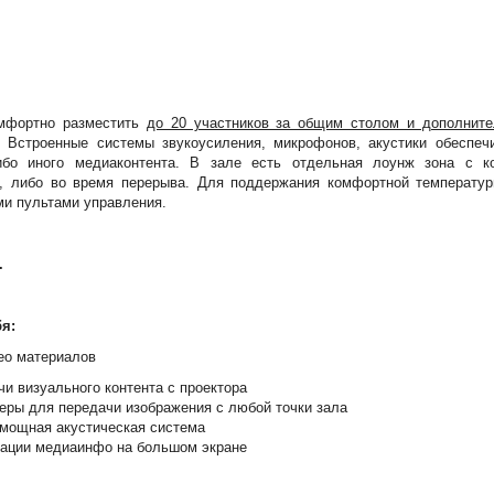
мфортно разместить
до 20 участников за общим столом и дополните
Встроенные системы звукоусиления, микрофонов, акустики обеспеч
ибо иного медиаконтента. В зале есть отдельная лоунж зона с 
, либо во время перерыва. Для поддержания комфортной температур
ми пультами управления.
.
я:
ео материалов
и визуального контента с проектора
ры для передачи изображения с любой точки зала
мощная акустическая система
рации медиаинфо на большом экране