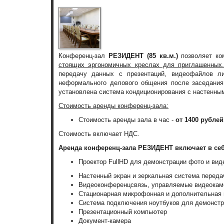
Конференц-зал
РЕЗИДЕНТ (85 кв.м.)
позволяет ко
стоящих эргономичных креслах для приглашенных.
передачу данных с презентаций, видеофайлов л
неформального делового общения после заседания
установлена система кондиционирования с настенны
Стоимость аренды конференц-зала:
Стоимость аренды зала в час -
от 1400 рублей
Стоимость включает НДС.
Аренда конференц-зала РЕЗИДЕНТ включает в себ
Проектор FullHD для демонстрации фото и вид
Настенный экран и зеркальная система передач
Видеоконференцсвязь, управляемые видеокаме
Стационарная микрофонная и дополнительная 
Система подключения ноутбуков для демонст
Презентационный компьютер
Документ-камера