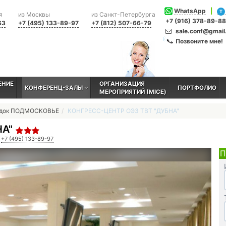
WhatsApp
|
T
я
из Москвы
из Санкт-Петербурга
+7 (916) 378-89-88
63
+7 (495) 133-89-97
+7 (812) 507-66-79
sale.conf@gmai
Позвоните мне!
ЕНИЕ
ОРГАНИЗАЦИЯ
КОНФЕРЕНЦ-ЗАЛЫ
ПОРТФОЛИО
МЕРОПРИЯТИЙ (MICE)
адок ПОДМОСКОВЬЕ
КОНГРЕСС-ЦЕНТР ОЭЗ ТВТ "ДУБНА"
НА"
,
+7 (495) 133-89-97
П