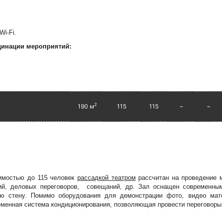
Wi-Fi.
динации мероприятий:
2
190 м
115
115
–
–
мостью до 115 человек
рассадкой театром
рассчитан на проведение 
ций, деловых переговоров, совещаний, др. Зал оснащен современны
ю стену. Помимо оборудования для демонстрации фото, видео мате
еменная система кондиционирования, позволяющая провести переговор