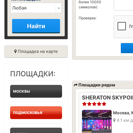
более 10000
символов):
Проверка:
Найти
Площадка на карте
ПЛОЩАДКИ:
Площадки рядом
МОСКВЫ
ПОДМОСКОВЬЯ
4.1 км 