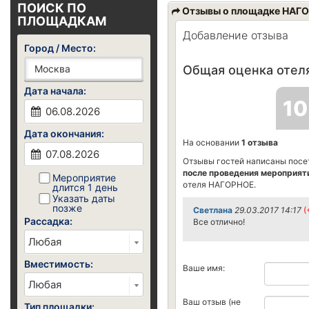
ПОИСК ПО
Отзывы о площадке НАГ
ПЛОЩАДКАМ
Добавление отзыва
Город / Место:
Общая оценка отеля
Дата начала:
10
Дата окончания:
На основании
1 отзыва
Отзывы гостей написаны посе
после проведения мероприят
Мероприятие
отеля НАГОРНОЕ.
длится 1 день
Указать даты
позже
Светлана
29.03.2017 14:17
(
Рассадка:
Все отлично!
Вместимость:
Ваше имя:
Ваш отзыв (не
Тип площадки: