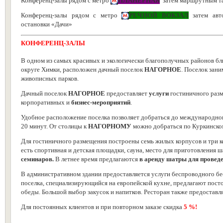
Конференц-залы рядом с метро
ПЛАНЕРНАЯ
затем
маршрутным та
Конференц-залы рядом с метро
РЕЧНОЙ ВОКЗАЛ
затем авт
остановки
«Дачи»
КОНФЕРЕНЦ-ЗАЛЫ
В одном из самых красивых и экологически благополучных районов б
округе Химки, расположен дачный поселок
НАГОРНОЕ
. Поселок зан
живописных парков.
Дачный поселок
НАГОРНОЕ
предоставляет
услуги
гостиничного разм
корпоративных и
бизнес-мероприятий
.
Удобное расположение поселка позволяет добраться до международног
20 минут. От столицы к
НАГОРНОМУ
можно добраться по Куркинском
Для гостиничного размещения построены семь жилых корпусов и три 
есть спортивная и детская площадки, сауна, место для приготовления
семинаров.
В летнее время предлагаются
в аренду шатры для проведе
В административном здании предоставляется услуги беспроводного бес
поселка, специализирующийся на европейской кухне, предлагают пост
обеды. Большой выбор закусок и напитков. Ресторан также предоставл
Для постоянных клиентов и при повторном заказе скидка
5 %!