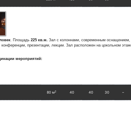
еловек
. Площадь
225 кв.м.
Зал с колоннами, современным оснащением,
, конференции, презентации, лекции.
Зал расположен на цокольном этаж
динации мероприятий:
2
80 м
40
40
30
–