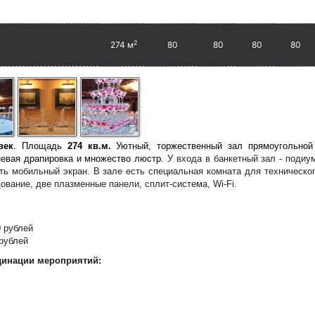
2
274 м
80
80
80
80
век
. Площадь
274 кв.м.
Уютный, торжественный зал прямоугольно
аневая драпировка и множество люстр.
У входа в банкетный зал - подиу
ть мобильный экран. В зале есть специальная комната для тех
ническо
вание, две плазменные панели, сплит-система, Wi-Fi.
0 рублей
 рублей
динации мероприятий: