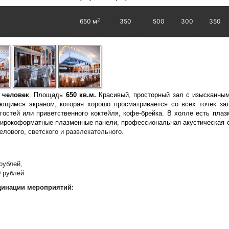
2
650 м
350
500
300
350
 человек
. Площадь
650 кв.м.
Красивый, просторный зал с изысканным
ющимся экраном, которая хорошо просматривается со всех точек за
гостей или приветственного коктейля, кофе-брейка. В холле есть пла
 широкоформатные плазменные панели, профессиональная акустическая 
лового, светского и развлекательного.
рублей,
0 рублей
динации мероприятий: