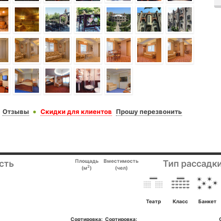
Отзывы
Скидки для клиентов
Прошу перезвонить
Площадь
Вместимость
сть
Тип рассадки
2
(м
)
(чел)
Театр
Класс
Банкет
Сортировка:
Сортировка: