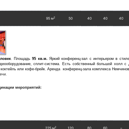
2
95 м
50
40
40
40
еловек
. Площадь
95 кв.м.
Яркий конференц-зал с интерьером в стил
идеооборудование, сплит-система. Есть собственный большой холл с
й коктейль или кофе-брейк. Аренда
конференц-зала комплекса Немчинов
речи.
динации мероприятий:
2
225 м
120
80
60
–