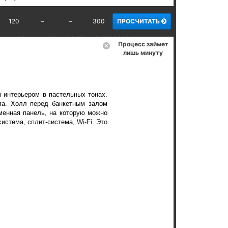
120
–
–
300
ПРОСЧИТАТЬ
Процесс займет
лишь минуту
 интерьером в пастельных тонах.
ла. Холл перед банкетным залом
зменная панель, на которую можно
система, сплит-система,
Wi-Fi.
Это