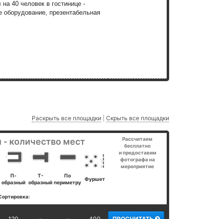
 на 40 человек в гостинице -
е оборудование, презентабельная
Раскрыть все площадки
|
Скрыть все площадки
Рассчитаем
 - количество мест
бесплатно
и предоставим
фотографа на
мероприятие
П-
Т-
По
Фуршет
образный
образный
периметру
Сортировка:
120
–
–
400
ПРОСЧИТАТЬ