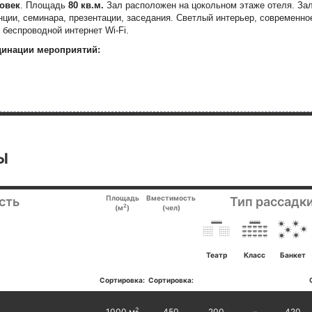
ловек
. Площадь
80 кв.м.
Зал расположен на цокольном этаже отеля.
Зал
ции, семинара, презентации, заседания. Светлый интерьер, современно
 б
еспроводной интернет Wi-Fi.
динации мероприятий:
Ы
Площадь
Вместимость
сть
Тип рассадки
2
(м
)
(чел)
Театр
Класс
Банкет
Сортировка:
Сортировка:
2
1000 м
450
200
–
420