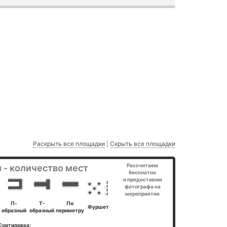
Раскрыть все площадки
|
Скрыть все площадки
Рассчитаем
 - количество мест
бесплатно
и предоставим
фотографа на
мероприятие
П-
Т-
По
Фуршет
образный
образный
периметру
Сортировка: