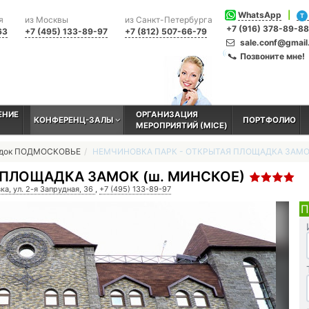
WhatsApp
|
T
я
из Москвы
из Санкт-Петербурга
+7 (916) 378-89-88
63
+7 (495) 133-89-97
+7 (812) 507-66-79
sale.conf@gmai
Позвоните мне!
ЕНИЕ
ОРГАНИЗАЦИЯ
КОНФЕРЕНЦ-ЗАЛЫ
ПОРТФОЛИО
МЕРОПРИЯТИЙ (MICE)
адок ПОДМОСКОВЬЕ
НЕМЧИНОВКА ПАРК - ОТКРЫТАЯ ПЛОЩАДКА ЗАМ
 ПЛОЩАДКА ЗАМОК (ш. МИНСКОЕ)
а, ул. 2-я Запрудная, 36
,
+7 (495) 133-89-97
П