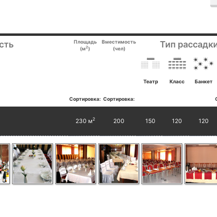
Площадь
Вместимость
сть
Тип рассадки
2
(м
)
(чел)
Театр
Класс
Банкет
Сортировка:
Сортировка:
2
230 м
200
150
120
120