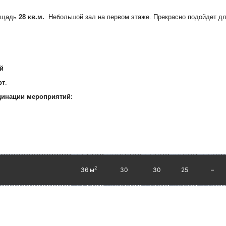
ощадь
28 кв.м.
Небольшой зал на первом этаже. Прекрасно подойдет дл
й
рт
.
динации мероприятий:
2
36 м
30
30
25
–