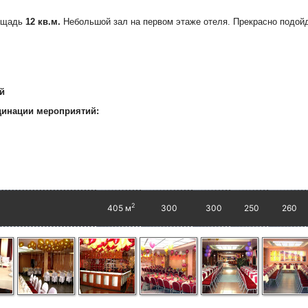
ощадь
12 кв.м.
Небольшой зал на первом этаже отеля. Прекрасно подойд
й
динации мероприятий:
2
405 м
300
300
250
260