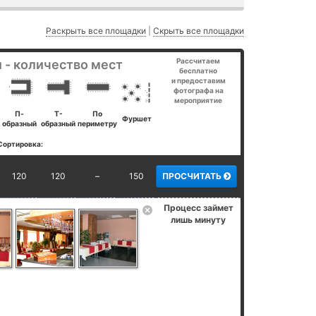
Раскрыть все площадки
|
Скрыть все площадки
Рассчитаем
 - количество мест
бесплатно
и предоставим
фотографа на
мероприятие
П-
Т-
По
Фуршет
образный
образный
периметру
Сортировка:
120
120
–
150
ПРОСЧИТАТЬ
Процесс займет
лишь минуту