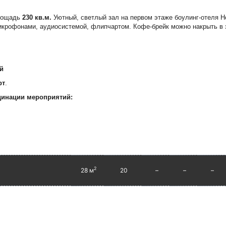
лощадь
230 кв.м.
Уютный, светлый зал на первом этаже боулинг-отеля Н
микрофонами, аудиосистемой, флипчартом. Кофе-брейк можно накрыть в 
й
рт
.
динации мероприятий:
2
28 м
20
–
–
–