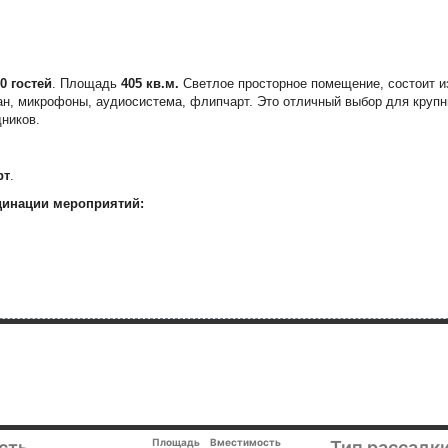
0 гостей
. Площадь
405 кв.м.
С
ветлое просторное помещение, состоит и
ран, микрофоны, аудиосистема, флипчарт. Это отличный выбор для круп
дников.
рт
.
динации мероприятий:
Площадь
Вместимость
сть
Тип рассадки