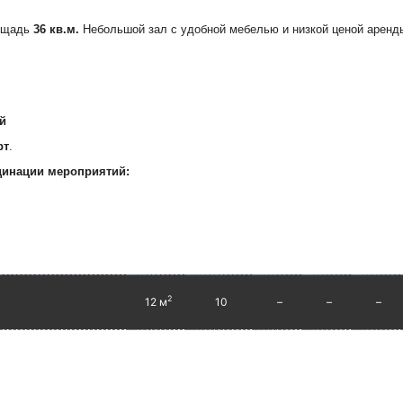
ощадь
36 кв.м.
Небольшой зал с удобной мебелью и низкой ценой аренд
й
рт
.
динации мероприятий:
2
12 м
10
–
–
–