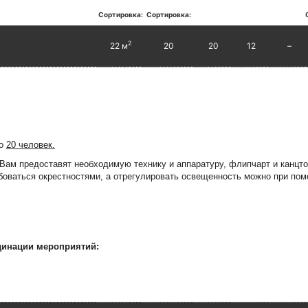
Сортировка:
Сортировка:
2
22 м
20
20
12
–
до
20 человек.
Вам предоставят необходимую технику и аппаратуру, флипчарт и канц
оваться окрестностями, а отрегулировать освещенность можно при пом
динации мероприятий: