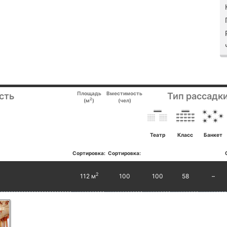
Площадь
Вместимость
сть
Тип рассадки
2
(м
)
(чел)
Театр
Класс
Банкет
Сортировка:
Сортировка:
2
112 м
100
100
58
–