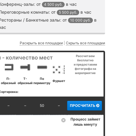
Конференц-залы:
от
в час
4 500 руб.
Переговорные комнаты:
от
в час
5 500 руб.
Рестораны / Банкетные залы:
от
в
10 000 руб.
час
Раскрыть все площадки
|
Скрыть все площадки
Рассчитаем
 - количество мест
бесплатно
и предоставим
фотографа на
мероприятие
П-
Т-
По
Фуршет
образный
образный
периметру
Сортировка:
–
–
50
–
ПРОСЧИТАТЬ
Процесс займет
лишь минуту