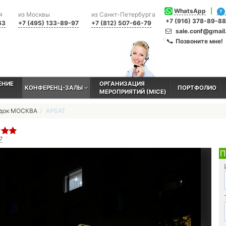
WhatsApp
|
T
я
из Москвы
из Санкт-Петербурга
+7 (916) 378-89-88
63
+7 (495) 133-89-97
+7 (812) 507-66-79
sale.conf@gmai
Позвоните мне!
ЕНИЕ
ОРГАНИЗАЦИЯ
КОНФЕРЕНЦ-ЗАЛЫ
ПОРТФОЛИО
МЕРОПРИЯТИЙ (MICE)
адок МОСКВА
АРБАТ
7
П