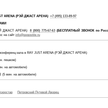
JUST ARENA (РЭЙ ДЖАСТ АРЕНА)
+7 (495) 133-89-97
КАМИ
РЭЙ ДЖАСТ АРЕНА)
8 (800) 775-67-63
(БЕСПЛАТНЫЙ ЗВОНОК по Росс
с на сайт
info@pogostite.ru
нда конференц-зала в RAY JUST ARENA (РЭЙ ДЖАСТ АРЕНА)
н. пешком)
н. на автомобиле
)
Я
(
5 мин. на автомобиле
)
Аэростар
Петровский Путевой Дворец