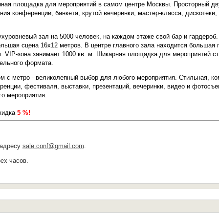
нная площадка для мероприятий в самом центре Москвы. Просторный дв
ния конференции, банкета, крутой вечеринки, мастер-класса, дискотеки
ухуровневый зал на 5000 человек, на каждом этаже свой бар и гардеро
большая сцена 16х12 метров. В центре главного зала находится большая 
м. VIP-зона занимает 1000 кв. м. Шикарная площадка для мероприятий 
тельного формата.
ом с метро - великолепный выбор для любого мероприятия. Стильная, к
нции, фестиваля, выставки, презентаций, вечеринки, видео и фотосъем
о мероприятия.
кидка
5 %!
 адресу
sale.conf@gmail.com
.
ех часов.