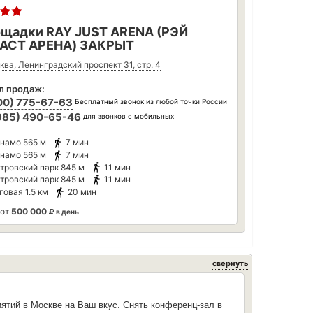
щадки RAY JUST ARENA (РЭЙ
АСТ АРЕНА) ЗАКРЫТ
ква, Ленинградский проспект 31, стр. 4
л продаж:
00) 775-67-63
Бесплатный звонок из любой точки России
985) 490-65-46
для звонков с мобильных
намо
565 м
7 мин
намо
565 м
7 мин
тровский парк
845 м
11 мин
тровский парк
845 м
11 мин
говая
1.5 км
20 мин
 от
500 000
в день
свернуть
тий в Москве на Ваш вкус. Снять конференц-зал в