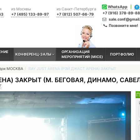
WhatsApp
|
T
я
из Москвы
из Санкт-Петербурга
+7 (916) 378-89-88
63
+7 (495) 133-89-97
+7 (812) 507-66-79
sale.conf@gmai
Позвоните мне!
ЕНИЕ
ОРГАНИЗАЦИЯ
КОНФЕРЕНЦ-ЗАЛЫ
ПОРТФОЛИО
МЕРОПРИЯТИЙ (MICE)
адок МОСКВА
RAY JUST ARENA (РЭЙ ДЖАСТ АРЕНА) ЗАКРЫТ
ЕНА) ЗАКРЫТ (М. БЕГОВАЯ, ДИНАМО, САВ
7
П