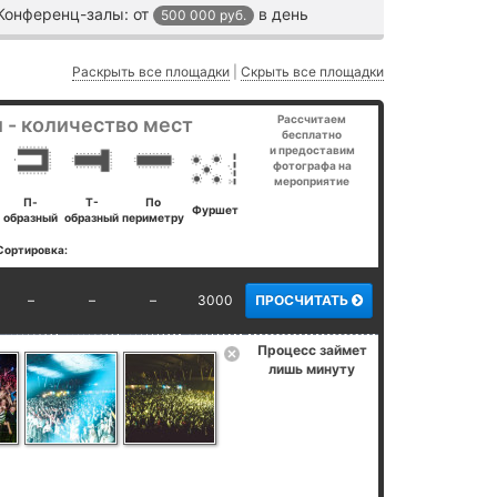
Конференц-залы:
от
в день
500 000 руб.
Раскрыть все площадки
|
Скрыть все площадки
Рассчитаем
 - количество мест
бесплатно
и предоставим
фотографа на
мероприятие
П-
Т-
По
Фуршет
образный
образный
периметру
Сортировка:
–
–
–
3000
ПРОСЧИТАТЬ
Процесс займет
лишь минуту