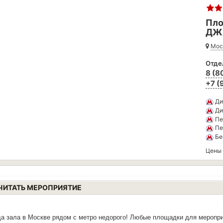
Пло
ДЖ
Мос
Отде
8 (8
+7 (
Ди
Ди
Пе
Пе
Бе
Цены
ИТАТЬ МЕРОПРИЯТИЕ
а зала в Москве рядом с метро недорого!
Любые площадки для мероприя