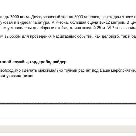
ощадь
3000 кв.м.
Двухуровневый зал на 5000 человек, на каждом этаже с
ковая и видеоаппаратура, VIP-зона, большая сцена 16х12 метров. В це
окам установлены две барные стойки, длина каждой 25 м.
VIP-зона зани
м выбором для проведения масштабных событий, как делового, так и р
говой службы, гардероба, райдер.
 необходимо сделать максимально точный расчет под Ваше мероприятие
ия указана ниже: