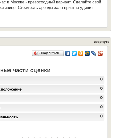
час в Москве - превосходный вариант. Сделайте свой
остинице. Стоимость аренды зала приятно удивит
свернуть
Поделиться…
ные части оценки
0
0
сположение
0
0
л
0
нальность