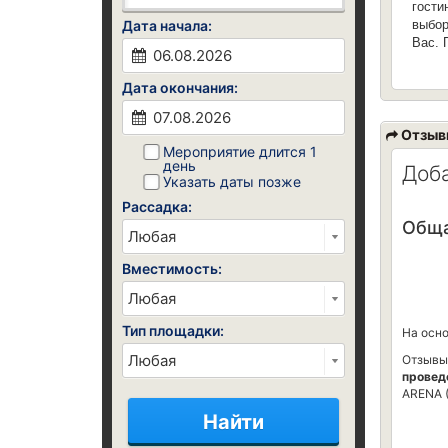
гости
Дата начала:
выбор
Вас. 
Дата окончания:
Отзыв
Мероприятие длится 1
день
Доб
Указать даты позже
Рассадка:
Обща
Вместимость:
Тип площадки:
На осн
Отзывы
провед
ARENA 
Найти