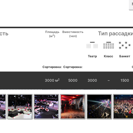
Площадь
Вместимость
сть
Тип рассадки
2
(м
)
(чел)
Театр
Класс
Банкет
Сортировка:
Сортировка:
2
3000 м
5000
3000
–
1500