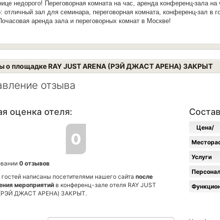
нице недорого!
Переговорная комната на час, аренда конференц-зала на 
: отличный з
ал для семинара, переговорная комната, конференц-зал в г
Почасовая аренда зала и переговорных комнат в Москве!
ы о площадке RAY JUST ARENA (РЭЙ ДЖАСТ АРЕНА) ЗАКРЫТ
авление отзыва
я оценка отеля:
Состав
Цена/
0
качество
Местора
Услуги
овании
0 отзывов
Персона
 гостей написаны посетителями нашего сайта
после
ения мероприятий
в конференц-зале отеля RAY JUST
Функцио
(РЭЙ ДЖАСТ АРЕНА) ЗАКРЫТ.