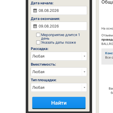
Обща
Дата начала:
Дата окончания:
На осн
Мероприятие длится 1
Отзывы
день
провед
Указать даты позже
BALLRO
Рассадка:
Конс
Все 
Вместимость:
Тип площадки:
Ва
б
Найти