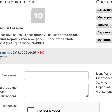
я оценка отеля:
Состав
Цена/кач
10
Местора
Услуги
овании
1 отзыва
Персона
 гостей написаны посетителями нашего сайта
после
ения мероприятий
в конференц-зале отеля GRAND
Функцио
OM (ГРАНД БАЛРУМ) ЗАКРЫТ.
тантин
29.04.2025 09:26
(+10)
супер
Цена/каче
Ваше имя:
Месторас
Услуги:
Персонал:
ш отзыв (не
Функциона
олее 10000
символов):
Проверка: