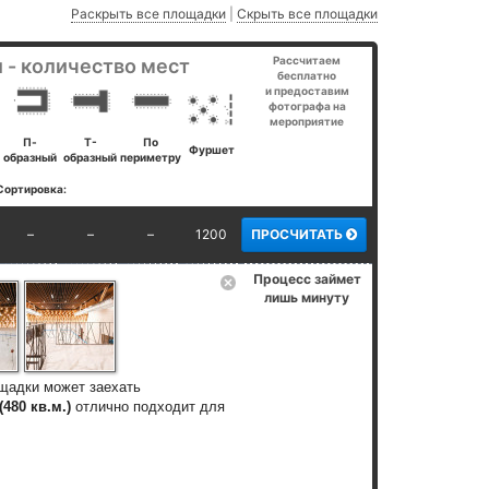
Раскрыть все площадки
|
Скрыть все площадки
Рассчитаем
 - количество мест
бесплатно
и предоставим
фотографа на
мероприятие
П-
Т-
По
Фуршет
образный
образный
периметру
Сортировка:
–
–
–
1200
ПРОСЧИТАТЬ
Процесс займет
лишь минуту
щадки может заехать
(480 кв.м.)
отлично подходит для