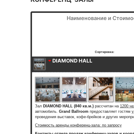
Наименование и Стоимо
Сортировка:
DIAMOND HALL
Зал
DIAMOND HALL (840 кв.м.)
рассчитан на
1200 че
автомобиль.
Grand Ballroom
предоставляет гостям 
проведения выставок, кофе-брейков и других меропри
Стоимость аренды конференц-зала: по запросу
Контакты отдела продаж конференц-залов и коор