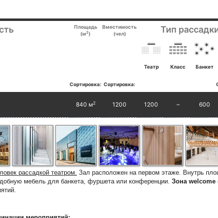
Площадь
Вместимость
сть
Тип рассадки
2
(м
)
(чел)
Театр
Класс
Банкет
Сортировка:
Сортировка:
2
840 м
1200
1200
–
600
ловек рассадкой театром.
Зал
расположен на первом этаже. Внутрь пло
удобную мебель для банкета, фуршета или конференции.
Зона welcome
ятий.
динации мероприятий: