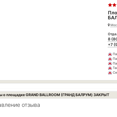
Пло
БА
Мос
Отде
8 (8
+7 (
Па
Па
Па
Та
Се
ы о площадке GRAND BALLROOM (ГРАНД БАЛРУМ) ЗАКРЫТ
авление отзыва