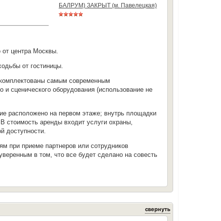
БАЛРУМ) ЗАКРЫТ (м. Павелецкая)
 от центра Москвы.
ходьбы от гостиницы.
я укомплектованы самым современным
о и сценического оборудования (использование не
ие расположено на первом этаже; внутрь площадки
 В стоимость аренды входит услуги охраны,
ой доступности.
м при приеме партнеров или сотрудников
веренным в том, что все будет сделано на совесть
свернуть