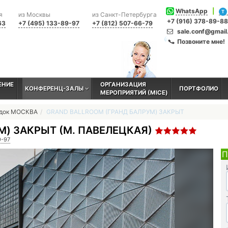
WhatsApp
|
T
я
из Москвы
из Санкт-Петербурга
+7 (916) 378-89-88
63
+7 (495) 133-89-97
+7 (812) 507-66-79
sale.conf@gmai
Позвоните мне!
ЕНИЕ
ОРГАНИЗАЦИЯ
КОНФЕРЕНЦ-ЗАЛЫ
ПОРТФОЛИО
МЕРОПРИЯТИЙ (MICE)
адок МОСКВА
GRAND BALLROOM (ГРАНД БАЛРУМ) ЗАКРЫТ
М) ЗАКРЫТ (М. ПАВЕЛЕЦКАЯ)
9-97
П