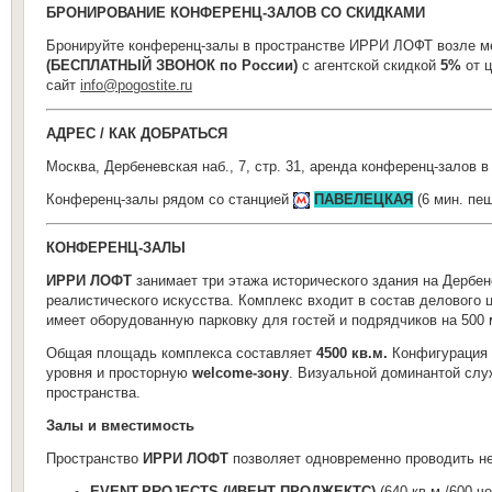
БРОНИРОВАНИЕ КОНФЕРЕНЦ-ЗАЛОВ СО СКИДКАМИ
Бронируйте конференц-залы в пространстве ИРРИ ЛОФТ возле м
(БЕСПЛАТНЫЙ ЗВОНОК по России)
с агентской скидкой
5%
от ц
сайт
info@pogostite.ru
АДРЕС / КАК ДОБРАТЬСЯ
Москва, Дербеневская наб., 7, стр. 31, аренда конференц-залов
Конференц-залы рядом со станцией
ПАВЕЛЕЦКАЯ
(6 мин. пе
КОНФЕРЕНЦ-ЗАЛЫ
ИРРИ ЛОФТ
занимает три этажа исторического здания на Дербен
реалистического искусства. Комплекс входит в состав делового 
имеет
оборудованную парковку для гостей и подрядчиков на 500 
Общая площадь комплекса составляет
4500 кв.м.
Конфигурация 
уровня и просторную
welcome-зону
. Визуальной доминантой служ
пространства.
Залы и вместимость
Пространство
ИРРИ ЛОФТ
позволяет одновременно проводить не
EVENT-PROJECTS (ИВЕНТ ПРОДЖЕКТС)
(640 кв.м./600 че