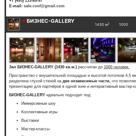
+7 (495) 133-89-97
E-mail:
sale.conf@gmail.com
БИЗНЕС-GALLERY
2
1430 м
1000
Зал БИЗНЕС-GALLERY (1430 кв.м.)
рассчитан до
1000 человек.
Пространство с внушительной площадью и высотой потолков 4,5 м
разделена глухой стеной на
две независимые части,
что
позволяе
презентацию для партнёров в одной зоне и интерактивный мастер-кл
БИЗНЕС-GALLERY
идеально подходит под:
Иммерсивные шоу
Коллективные игры
Выставки
Мастер-классы