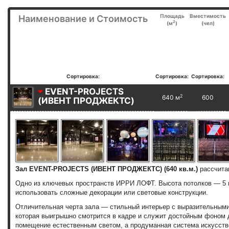
Площадь
Вместимость
Наименование и Стоимость
2
(м
)
(чел)
Сортировка:
Сортировка:
Сортировка:
EVENT-PROJECTS
2
640 м
600
(ИВЕНТ ПРОДЖЕКТС)
Зал EVENT-PROJECTS (ИВЕНТ ПРОДЖЕКТС) (640 кв.м.)
рассчита
Одно из ключевых пространств ИРРИ ЛОФТ. Высота потолков — 5 
использовать сложные декорации или световые конструкции.
Отличительная черта зала — стильный интерьер с выразительным
которая выигрышно смотрится в кадре и служит достойным фоном 
помещение естественным светом, а продуманная система искусств