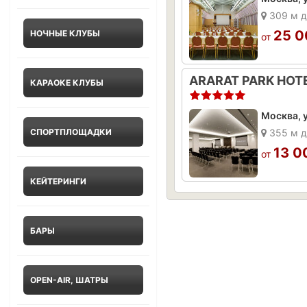
309 м д
25 0
НОЧНЫЕ КЛУБЫ
от
КАРАОКЕ КЛУБЫ
Москва, у
СПОРТПЛОЩАДКИ
355 м д
13 0
от
КЕЙТЕРИНГИ
БАРЫ
OPEN-AIR, ШАТРЫ