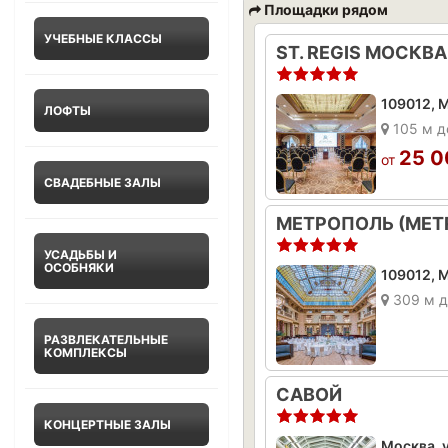
Площадки рядом
УЧЕБНЫЕ КЛАССЫ
109012, М
ЛОФТЫ
105 м д
25 0
от
СВАДЕБНЫЕ ЗАЛЫ
МЕТРОПОЛЬ (MET
УСАДЬБЫ И
ОСОБНЯКИ
309 м д
РАЗВЛЕКАТЕЛЬНЫЕ
КОМПЛЕКСЫ
САВОЙ
КОНЦЕРТНЫЕ ЗАЛЫ
Москва, у