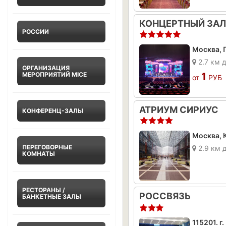
КОНЦЕРТНЫЙ ЗАЛ
РОССИИ
2.7 км 
ОРГАНИЗАЦИЯ
МЕРОПРИЯТИЙ MICE
1
от
РУБ
АТРИУМ СИРИУС
КОНФЕРЕНЦ-ЗАЛЫ
Москва, К
ПЕРЕГОВОРНЫЕ
2.9 км 
КОМНАТЫ
РЕСТОРАНЫ /
РОССВЯЗЬ
БАНКЕТНЫЕ ЗАЛЫ