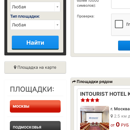
более 10000
символов):
Тип площадки:
Проверка:
Найти
Площадка на карте
Площадки рядом
ПЛОЩАДКИ:
МОСКВЫ
г. Москв
2.5 км 
0
от
РУБ
ПОДМОСКОВЬЯ