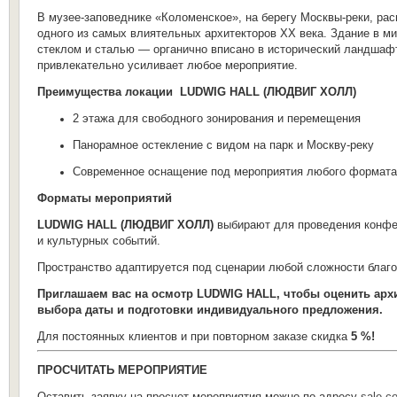
В музее-заповеднике «Коломенское», на берегу Москвы-реки, р
одного из самых влиятельных архитекторов XX века. Здание в м
стеклом и сталью — органично вписано в исторический ландшаф
привлекательно усиливает любое мероприятие.
Преимущества локации
LUDWIG HALL (ЛЮДВИГ ХОЛЛ)
2 этажа для свободного зонирования и перемещения
Панорамное остекление с видом на парк и Москву-реку
Современное оснащение под мероприятия любого формата
Форматы мероприятий
LUDWIG HALL (ЛЮДВИГ ХОЛЛ)
выбирают для проведения конфер
и культурных событий.
Пространство адаптируется под сценарии любой сложности благо
Приглашаем вас на осмотр LUDWIG HALL, чтобы оценить архи
выбора даты и подготовки индивидуального предложения.
Для постоянных клиентов и при повторном заказе скидка
5 %!
ПРОСЧИТАТЬ МЕРОПРИЯТИЕ
Оставить заявку на просчет мероприятия можно по адресу
sale.c