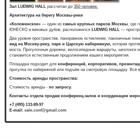
Зал LUDWIG HALL
рассчитан до
350 человек.
Архитектура на берегу Москвы-реки
«Коломенское»
— один из
самых крупных парков Москвы
, где 
ЮНЕСКО и вековых дубов, расположился
LUDWIG HALL
— простра
Два уровня пространствв, панорамное остекление, лаконичные лини
вид на Москву-реку, парк и Царскую набережную,
которая протя
моста. Прогулочные дорожки, велосипедные маршруты, шезлонги и
становится естественным продолжением вашего мероприятия.
Площадка подходит для
конференций, корпоративов, презентац
прогулка по набережной или подъём на смотровую площадку. Всё 
Стоимость аренды пространства:
Стоимость аренды -
по запросу.
Контакты отдела продаж конференц-залов и координации меро
+7 (495) 133-89-97
E-mail:
sale.conf@gmail.com