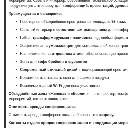
мероприятий. Светлый интерьер, современное техническое оснаще
продуктивную атмосферу для
конференций, презентаций, делов
Преимущества и оснащение:
Просторное объединённое пространство площадью
92 кв.м.
Светлый интерьер с
естественным освещением
для комфор
Гибкая
трансформируемая планировка
под любые форматы
Эффективная
шумоизоляция
для максимальной концентрац
Расположение на
отдельном этаже
, обеспечивающее прива
Зоны для
кофе-брейков и фуршетов
Современный стильный дизайн
, подчеркивающий престиж
Возможность открывать окна для свежего воздуха
Комплиментарный
Wi-Fi
для всех участников
Объединённые залы «Женева» и «Берлин»
— это простор, комфо
мероприятий, которые запомнятся.
Стоимость аренды конференц-зала:
Стоимость аренды конференц-зала на 9 часов -
по запросу.
Контакты отдела продаж конференц-залов и координации меро