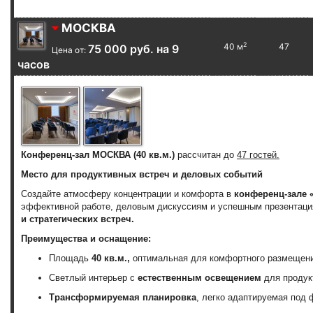
МОСКВА
2
40 м
47
75 000 руб. на 9
Цена от:
часов
Конференц-зал МОСКВА (40 кв.м.)
рассчитан до
47 гостей.
Место для продуктивных встреч и деловых событий
Создайте атмосферу концентрации и комфорта в
конференц-зале 
эффективной работе, деловым дискуссиям и успешным презентаци
и стратегических встреч.
Преимущества и оснащение:
Площадь
40 кв.м.,
оптимальная для комфортного размещени
Светлый интерьер с
естественным освещением
для продук
Трансформируемая планировка
, легко адаптируемая под