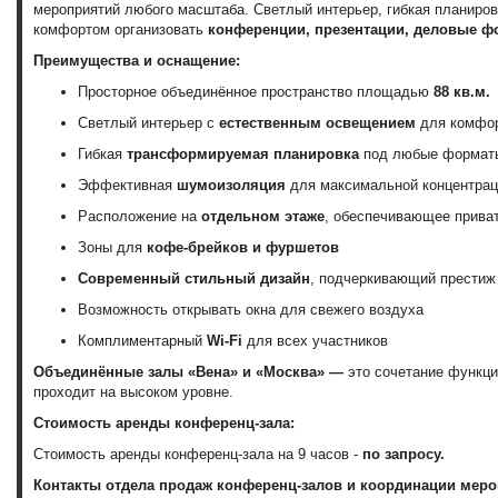
мероприятий любого масштаба. Светлый интерьер, гибкая планиров
комфортом организовать
конференции, презентации, деловые ф
Преимущества и оснащение:
Просторное объединённое пространство площадью
88 кв.м.
Светлый интерьер с
естественным освещением
для комфор
Гибкая
трансформируемая планировка
под любые форматы
Эффективная
шумоизоляция
для максимальной концентрац
Расположение на
отдельном этаже
, обеспечивающее прива
Зоны для
кофе-брейков и фуршетов
Современный стильный дизайн
, подчеркивающий престиж
Возможность открывать окна для свежего воздуха
Комплиментарный
Wi-Fi
для всех участников
Объединённые залы «Вена» и «Москва»
—
это сочетание функци
проходит на высоком уровне.
Стоимость аренды конференц-зала:
Стоимость аренды конференц-зала на 9 часов -
по запросу.
Контакты отдела продаж конференц-залов и координации меро