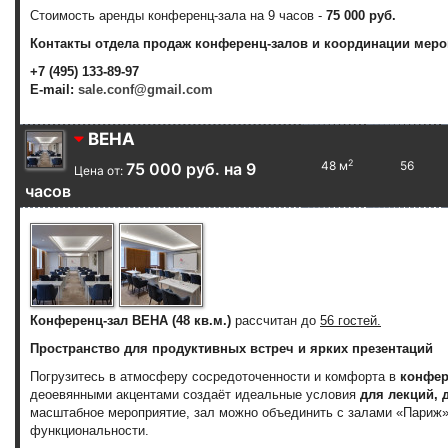
Стоимость аренды конференц-зала на 9 часов -
75 000 руб.
Контакты отдела продаж конференц-залов и координации меро
+7 (495) 133-89-97
E-mail:
sale.conf@gmail.com
ВЕНА
2
48 м
56
75 000 руб. на 9
Цена от:
часов
Конференц-зал ВЕНА (48 кв.м.)
рассчитан до
56 гостей.
Пространство для продуктивных встреч и ярких презентаций
Погрузитесь в атмосферу сосредоточенности и комфорта в
конфер
деоевянными акцентами создаёт идеальные условия
для лекций, 
масштабное мероприятие, зал можно объединить с залами «Париж» 
функциональности.