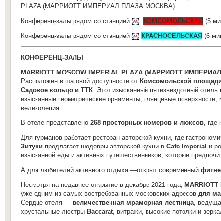
PLAZA (МАРРИОТТ ИМПЕРИАЛ ПЛАЗА МОСКВА).
Конференц-залы рядом со станцией
КОМСОМОЛЬСКАЯ
(5 ми
Конференц-залы рядом со станцией
КРАСНОСЕЛЬСКАЯ
(
6 ми
КОНФЕРЕНЦ-ЗАЛЫ
MARRIOTT MOSCOW IMPERIAL PLAZA (МАРРИОТТ ИМПЕРИАЛ
Расположен в шаговой доступности от
Комсомольской площади,
Садовое кольцо и ТТК
. Этот изысканный пятизвездочный отель 
изысканные геометрические орнаменты, глянцевые поверхности,
великолепия.
В отеле представлено
268 просторных номеров и люксов
, где
Для гурманов работает ресторан авторской кухни, где гастроном
Зитуни
предлагает шедевры авторской кухни в
Cafe Imperial
и р
изысканной еды и активных путешественников, которые предпочи
А для любителей активного отдыха —открыт современный
фитне
Несмотря на недавнее открытие в декабре 2021 года,
MARRIOTT 
уже одним из самых востребованных московских адресов
для ма
Сердце отеля —
величественная мраморная лестница
, ведущ
хрустальные люстры
Baccarat
, витражи, высокие потолки и зер