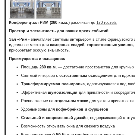
Конференц-зал РИМ (280 кв.м.)
рассчитан до
170 гостей.
Простор и элегантность для ваших ярких событий
Зал «Рим»
впечатляет светлым интерьером в стиле французского а
идеальное место для
камерных свадеб, торжественных ужинов, 
приобретает особую значимость.
Преимущества и оснащение:
Площадь
280 кв.м.
— достаточно пространства для крупных
Светлый интерьер с
естественным освещением
для вдохно
Трансформируемая планировка
, адаптирующаяся под лю
Эффективная
шумоизоляция
для приватности и сосредото
Расположение на
отдельном этаже
для уюта и приватности
Удобные зоны для
кофе-брейков и фуршетов
Стильный и современный дизайн
, подчеркивающий стату
Возможность открывать окна для свежего воздуха
Комплиментарный
Wi-Fi
для комфорта всех участников