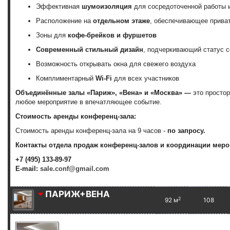
Эффективная
шумоизоляция
для сосредоточенной работы 
Расположение на
отдельном этаже
, обеспечивающее прива
Зоны для
кофе-брейков и фуршетов
Современный стильный дизайн
, подчеркивающий статус 
Возможность открывать окна для свежего воздуха
Комплиментарный
Wi-Fi
для всех участников
Объединённые залы «Париж», «Вена» и «Москва»
—
это простор
любое мероприятие в впечатляющее событие.
Стоимость аренды конференц-зала:
Стоимость аренды конференц-зала на 9 часов -
по запросу.
Контакты отдела продаж конференц-залов и координации меро
+7 (495) 133-89-97
E-mail:
sale.conf@gmail.com
ПАРИЖ+ВЕНА
2
92 м
108