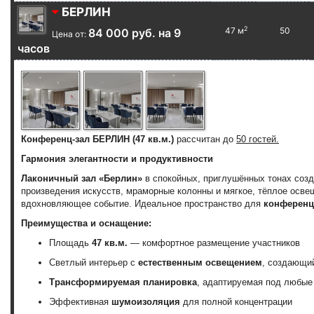
БЕРЛИН
2
47 м
50
84 000 руб. на 9
Цена от:
часов
Конференц-зал БЕРЛИН (47 кв.м.)
рассчитан до
50 гостей.
Гармония элегантности и продуктивности
Лаконичный зал «Берлин»
в спокойных, приглушённых тонах созд
произведения искусств, мраморные колонны и мягкое, тёплое осв
вдохновляющее событие. Идеальное пространство для
конференци
Преимущества и оснащение:
Площадь
47 кв.м.
— комфортное размещение участников
Светлый интерьер с
естественным освещением
, создающи
Трансформируемая планировка
, адаптируемая под любы
Эффективная
шумоизоляция
для полной концентрации