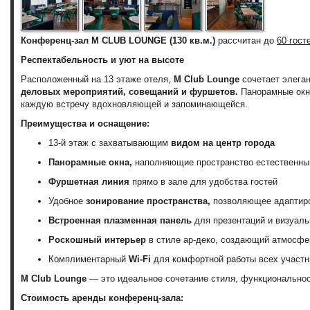
Конференц-зал
M CLUB LOUNGE (130 кв.м.)
рассчитан до
60 гост
Респектабельность и уют на высоте
Расположенный на 13 этаже отеля,
M Club Lounge
сочетает элега
деловых мероприятий, совещаний и фуршетов.
Панорамные окна
каждую встречу вдохновляющей и запоминающейся.
Преимущества и оснащение:
13-й этаж с захватывающим
видом на центр города
Панорамные окна,
наполняющие пространство естественны
Фуршетная линия
прямо в зале для удобства гостей
Удобное
зонирование пространства,
позволяющее адаптиро
Встроенная плазменная панель
для презентаций и визуаль
Роскошный интерьер
в стиле ар-деко, создающий атмосфе
Комплиментарный
Wi-Fi
для комфортной работы всех участн
M Club Lounge
— это идеальное сочетание стиля, функциональност
Стоимость аренды
конференц-зала
: