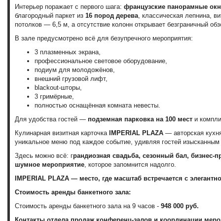
Интерьер поражает с первого шага:
французские панорамные окн
благородный паркет из
16 пород дерева
, классическая лепнина, 
потолков — 6,5 м, а отсутствие колонн открывает безграничный об
В зале предусмотрено всё для безупречного мероприятия:
3 плазменных экрана,
профессиональное световое оборудование,
подиум для молодожёнов,
внешний грузовой лифт,
blackout-шторы,
3 гримёрные,
полностью оснащённая комната невесты.
Для удобства гостей —
подземная парковка на 100 мест
и компли
Кулинарная визитная карточка
IMPERIAL PLAZA
— авторская кухн
уникальное меню под каждое событие, удивляя гостей изысканным 
Здесь можно всё: г
рандиозная свадьба, сезонный бал, бизнес-
шумное мероприятие
, которое запомнится надолго.
IMPERIAL PLAZA
— место, где масштаб встречается с элегантн
Стоимость аренды банкетного зала:
Стоимость аренды банкетного зала на 9 часов -
948 000 руб.
Контакты отдела продаж конференц-залов и координации меро