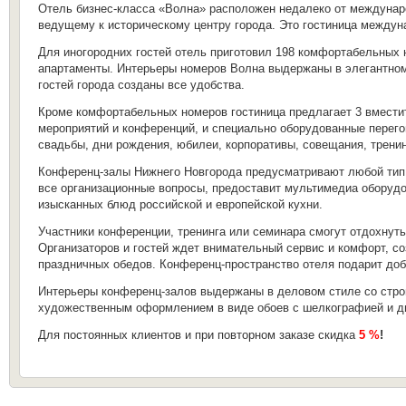
Отель бизнес-класса «Волна» расположен недалеко от междунаро
ведущему к историческому центру города. Это гостиница междуна
Для иногородних гостей отель приготовил 198 комфортабельных 
апартаменты. Интерьеры номеров Волна выдержаны в элегантно
гостей города созданы все удобства.
Кроме комфортабельных номеров гостиница предлагает 3 вмести
мероприятий и конференций, и специально оборудованные перег
свадьбы, дни рождения, юбилеи, корпоративы, совещания, тренин
Конференц-залы Нижнего Новгорода предусматривают любой тип ра
все организационные вопросы, предоставит мультимедиа оборудо
изысканных блюд российской и европейской кухни.
Участники конференции, тренинга или семинара смогут отдохнут
Организаторов и гостей ждет внимательный сервис и комфорт, 
праздничных обедов. Конференц-пространство отеля подарит до
Интерьеры конференц-залов выдержаны в деловом стиле со стро
художественным оформлением в виде обоев с шелкографией и д
Для постоянных клиентов и при повторном заказе скидка
5 %
!