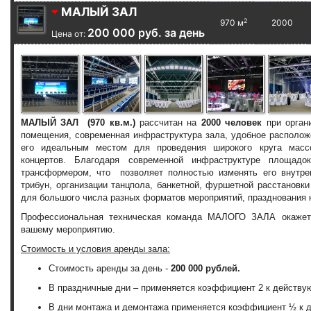
МАЛЫЙ ЗАЛ
2
970 м
2000
200 000 руб. за день
Цена от:
МАЛЫЙ ЗАЛ
(970 кв.м.)
рассчитан на
2000 человек
при орган
помещения, современная инфраструктура зала, удобное распол
его идеальным местом для проведения широкого круга массо
концертов. Благодаря современной инфраструктуре площ
трансформером, что позволяет полностью изменять его внутре
трибун, организации танцпола, банкетной, фуршетной расстановк
для большого числа разных форматов мероприятий, празднования 
Профессиональная техническая команда МАЛОГО ЗАЛА окажет 
вашему мероприятию.
Стоимость и условия аренды зала:
Стоимость аренды за день -
200 000 рублей.
В праздничные дни – применяется коэффициент 2 к действ
В дни монтажа и демонтажа применяется коэффициент ½ к 