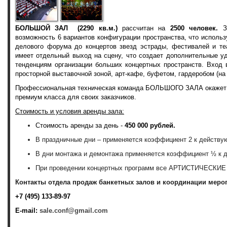
БОЛЬШОЙ ЗАЛ
(2290 кв.м.)
рассчитан на
2500 человек.
З
возможность 6 вариантов конфигурации пространства, что использ
делового форума до концертов звезд эстрады, фестивалей и те
имеет отдельный выход на сцену, что создает дополнительные у
тенденциям организации больших концертных пространств. Вхо
просторной выставочной зоной, арт-кафе, буфетом, гардеробом (на
Профессиональная техническая команда БОЛЬШОГО ЗАЛА окажет п
премиум класса для своих заказчиков.
Стоимость и условия аренды зала:
Стоимость аренды за день -
450 000 рублей.
В праздничные дни – применяется коэффициент 2 к действ
В дни монтажа и демонтажа применяется коэффициент ½ к 
При проведении концертных программ все АРТИСТИЧЕСКИЕ 
Контакты отдела продаж банкетных залов и координации меро
+7 (495) 133-89-97
E-mail:
sale.conf@gmail.com