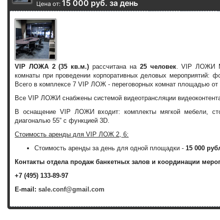
15 000 руб. за день
Цена от:
VIP ЛОЖА 2
(35 кв.м.)
рассчитана на
25 человек
. VIP ЛОЖИ М
комнаты при проведении корпоративных деловых мероприятий: фо
Всего в комплексе 7 VIP ЛОЖ - переговорных комнат площадью от 3
Все VIP ЛОЖИ снабжены системой видеотрансляции видеоконтента 
В оснащение VIP ЛОЖИ входит: комплекты мягкой мебели, сто
диагональю 55” c функцией 3D.
Стоимость аренды для VIP ЛОЖ 2, 6:
Стоимость аренды за день для одной площадки -
15 000 руб
Контакты отдела продаж банкетных залов и координации меро
+7 (495) 133-89-97
E-mail:
sale.conf@gmail.com