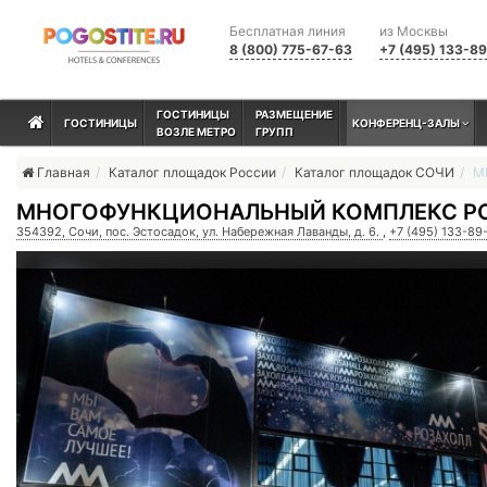
Бесплатная линия
из Москвы
8 (800) 775-67-63
+7 (495) 133-8
ГОСТИНИЦЫ
РАЗМЕЩЕНИЕ
ГОСТИНИЦЫ
КОНФЕРЕНЦ-ЗАЛЫ
ВОЗЛЕ МЕТРО
ГРУПП
Главная
Каталог площадок России
Каталог площадок СОЧИ
М
МНОГОФУНКЦИОНАЛЬНЫЙ КОМПЛЕКС Р
354392, Сочи, пос. Эстосадок, ул. Набережная Лаванды, д. 6.
,
+7 (495) 133-89