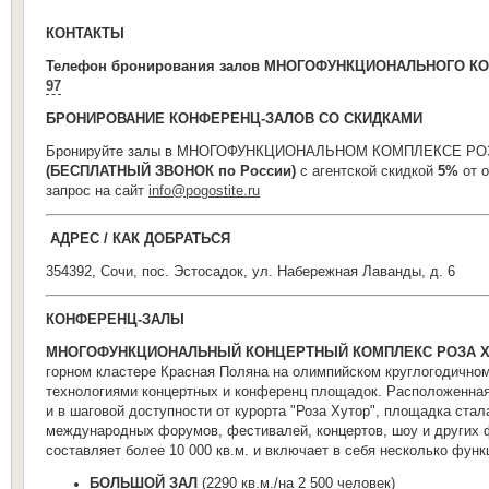
КОНТАКТЫ
Телефон бронирования залов МНОГОФУНКЦИОНАЛЬНОГО К
97
БРОНИРОВАНИЕ КОНФЕРЕНЦ-ЗАЛОВ СО СКИДКАМИ
Бронируйте залы в МНОГОФУНКЦИОНАЛЬНОМ КОМПЛЕКСЕ Р
(БЕСПЛАТНЫЙ ЗВОНОК по России)
с агентской скидкой
5%
от о
запрос на сайт
info@pogostite.ru
АДРЕС / КАК ДОБРАТЬСЯ
354392, Сочи, пос. Эстосадок, ул. Набережная Лаванды, д. 6
КОНФЕРЕНЦ-ЗАЛЫ
МНОГОФУНКЦИОНАЛЬНЫЙ КОНЦЕРТНЫЙ КОМПЛЕКС РОЗА ХО
горном кластере Красная Поляна на олимпийском круглогодичн
технологиями концертных и конференц площадок. Расположенная
и в шаговой доступности от курорта "Роза Хутор", площадка ст
международных форумов, фестивалей, концертов, шоу и друг
составляет более 10 000 кв.м. и включает в себя несколько функ
БОЛЬШОЙ ЗАЛ
(2290 кв.м./на 2 500 человек)