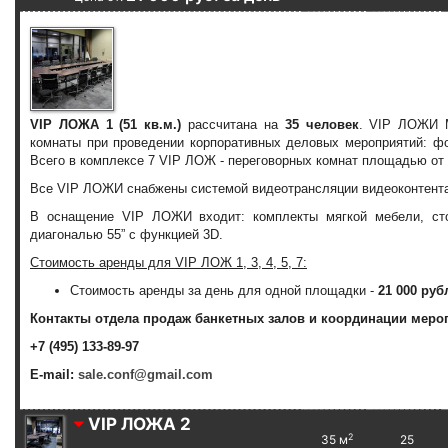
VIP ЛОЖА 1
(51 кв.м.)
рассчитана на
35 человек
. VIP ЛОЖИ М
комнаты при проведении корпоративных деловых мероприятий: фо
Всего в комплексе 7 VIP ЛОЖ - переговорных комнат площадью от 3
Все VIP ЛОЖИ снабжены системой видеотрансляции видеоконтента 
В оснащение VIP ЛОЖИ входит: комплекты мягкой мебели, сто
диагональю 55” c функцией 3D.
Стоимость аренды для VIP ЛОЖ 1, 3, 4, 5, 7:
Стоимость аренды за день для одной площадки -
21 000 руб
Контакты отдела продаж банкетных залов и координации меро
+7 (495) 133-89-97
E-mail:
sale.conf@gmail.com
VIP ЛОЖА 2
2
35 м
25