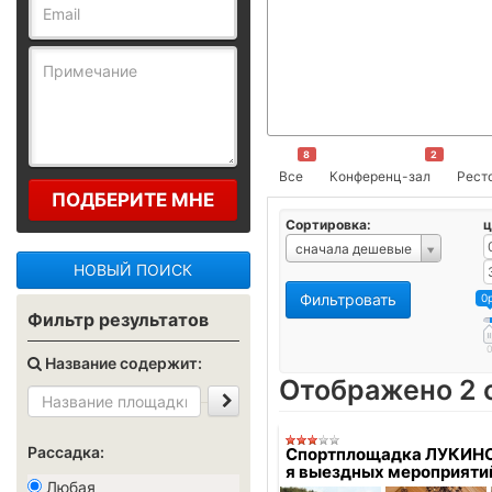
8
2
Все
Конференц-зал
Ресто
ПОДБЕРИТЕ МНЕ
Сортировка:
ц
сначала дешевые
НОВЫЙ ПОИСК
Фильтровать
0
Фильтр результатов
Название содержит:
Отображено 2 
Рассадка:
Спортплощадка ЛУКИНО 
я выездных мероприяти
Любая