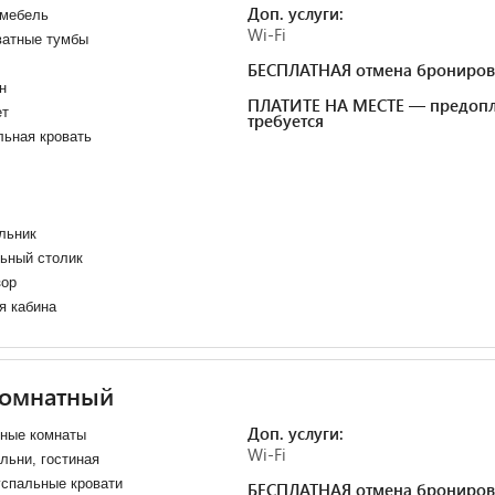
Доп. услуги:
 мебель
Wi-Fi
ватные тумбы
БЕСПЛАТНАЯ отмена брониров
н
ПЛАТИТЕ НА МЕСТЕ — предопл
ет
требуется
ьная кровать
льник
ьный столик
зор
я кабина
комнатный
Доп. услуги:
нные комнаты
Wi-Fi
льни, гостиная
спальные кровати
БЕСПЛАТНАЯ отмена брониров