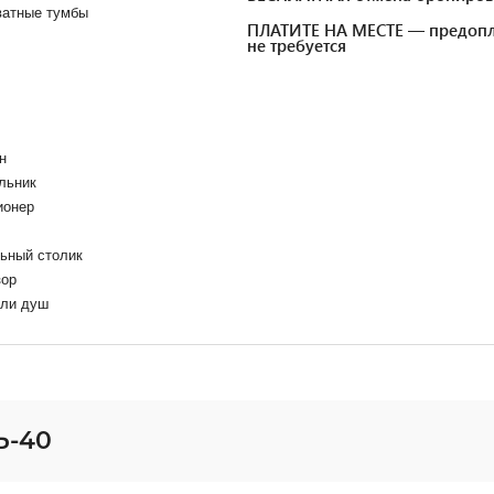
ватные тумбы
ПЛАТИТЕ НА МЕСТЕ — предопл
не требуется
н
льник
ионер
ьный столик
зор
или душ
Ь-40