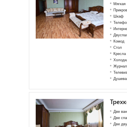
Мягкая
Прикро
Шкаф
Телефо
Интерн
Двуспал
Комод
Стол
Кресла
Холоди
Журнал
Телеви
Душева
Трех
Две ва
Две спа
Две дву