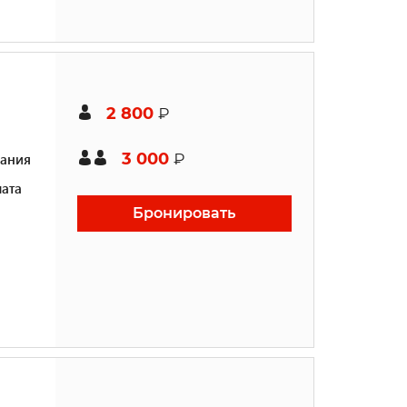
2 800
₽
3 000
ания
₽
ата
Бронировать