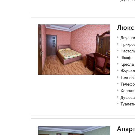
Люкс
Двуспал
Прикро
Настол
Шкаф
Кресла
Журнал
Телеви
Телефо
Холоди
Душева
Туалет
Апар