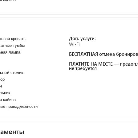
Доп. услуги:
ьная кровать
Wi-Fi
ватные тумбы
ьная лампа
БЕСПЛАТНАЯ отмена брониров
ПЛАТИТЕ НА МЕСТЕ — предопл
не требуется
ьный столик
зор
н
льник
я кабина
ные принадлежности
таменты