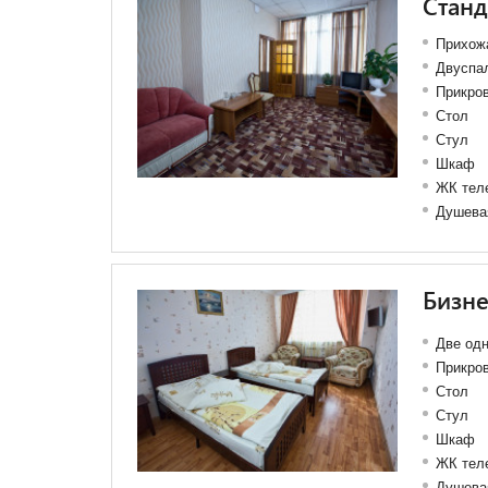
Станд
Прихожа
Двуспал
Прикро
Стол
Стул
Шкаф
ЖК тел
Душева
Бизне
Две одн
Прикро
Стол
Стул
Шкаф
ЖК тел
Душева