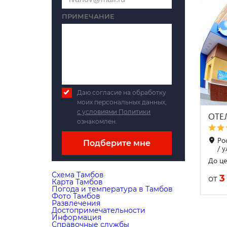
ПРИМЕЧАНИЕ
Даю согласие на обработку
моих персональных данных,
с условиями Политики
ОТЕ
ознакомлен.
Ро
Подберите мне
/ 
До це
Схема Тамбов
3
от
Карта Тамбов
Погода и температура в Тамбов
Фото Тамбов
Развлечения
Достопримечательности
Информация
Справочные службы