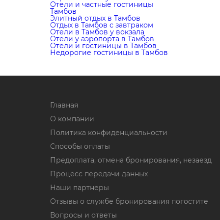
Отели и частные гостиницы
Тамбов
Элитный отдых в Тамбов
Отдых в Тамбов с завтраком
Отели в Тамбов у вокзала
Отели у аэропорта в Тамбов
Отели и гостиницы в Тамбов
Недорогие гостиницы в Тамбов
Главная
О компании
Политика конфиденциальности
Способы оплаты
Предоплата, отмена бронирования, незаезд
Процесс передачи данных
Наши партнеры
Отзывы о службе бронирования погостите
Вопросы и ответы