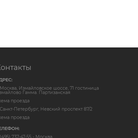
Контакты
ДРЕС:
. Москва, Измайловское шоссе, 71 гостиница
змайлово Гамма. Партизанская
хема проезда
. Санкт-Петербург, Невский проспект 87/2
хема проезда
ЕЛЕФОН:
(495) 737-47-55
- Москва