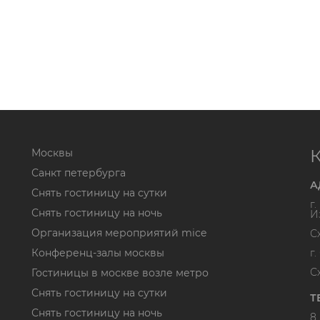
Москвы
Санкт петербурга
А
Снять гостиницу на сутки
г
Снять гостиницу на ночь
И
Организация мероприятий mice
С
Конференц-залы москвы
г
С
Гостиницы в москве возле метро
Снять гостиницу на сутки
Т
Снять гостиницу на ночь
8 