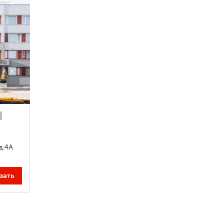
|
д.4А
зать