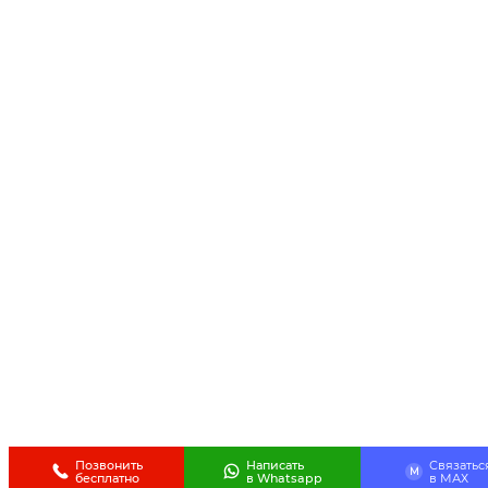
Позвонить
Написать
Связатьс
M
бесплатно
в Whatsapp
в МАХ