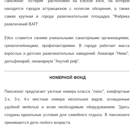
Пансионат "Астерия" расположен на Ейской косе, на которой
находится
городок аттракционов с колесом обозрения, а также
самая крупная в городе развлекательная площадка "Фабрика
развлечений ВАП".
Ейск славится своими уникальными санаторными организациями,
грязелечебницами, профилакториями. В городе работает масса
взрослых и детских развлекательных заведений: Аквапарк "Немо",
дельфинарий, океанариум "Акулий риф".
НОМЕРНОЙ ФОНД
Пансионат предлагает уютные номера класса "люкс", комфортные
2-х, 3-х, 4-х местные номера нескольких видов, оснащенные
удобной мебелью и всем необходимым оборудованием. Здесь
созданы идеальные условия для семейного отдыха. В пансионате
принимаются дети любого возраста.