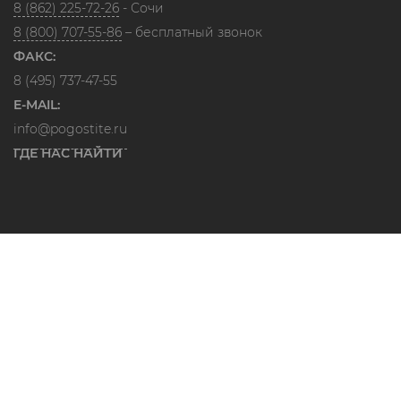
8 (862) 225-72-26
- Сочи
8 (800) 707-55-86
– бесплатный звонок
ФАКС:
8 (495) 737-47-55
E-MAIL:
info@pogostite.ru
ГДЕ НАС НАЙТИ