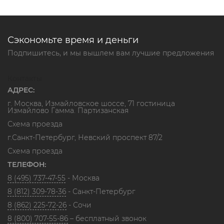
Сэкономьте время и деньги
Подпишитесь, и мы вышлем вам лучшие предложения
Контакты
АДРЕС:
г. Москва, Измайловское шоссе, 71 гостиница
Измайлово Гамма. Партизанская
Схема проезда
г.Санкт-Петербург, Невский проспект 87/2
Схема проезда
ТЕЛЕФОН:
8 (495) 737-47-55
- Москва
8 (812) 309-78-36
- Санкт-Петербург
8 (862) 225-72-26
- Сочи
8 (800) 707-55-86
– бесплатный звонок