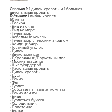
Спальня 1:
1 диван-кровать и 1 большая
двуспальная кровать
Гостиная:
1 диван-кровать
60 кв. м
• Балкон
• Вид из окна
• Вид на море
• Телевизор
• Кабельные каналы
• Телевизор с плоским экраном
• Кондиционер
• Гостиный уголок
• Диван
• Звукоизоляция
• Деревянный/Паркетный пол
• Москитная сетка
• Шкаф/гардероб
• Раскладная кровать
• Диван-кровать
• Душ
• Ванна
• Фен
• Туалет
• Собственная ванная комната
• Ванна или душ
• Биде
• Туалетная бумага
• Холодильник
• Полотенца
• Белье