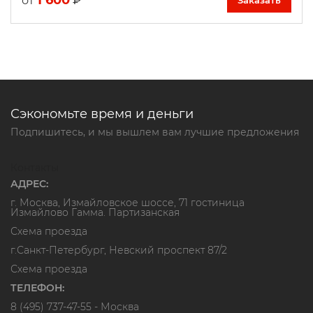
1 600
₽
от
Сэкономьте время и деньги
Подпишитесь, и мы вышлем вам лучшие предложения
Контакты
АДРЕС:
г. Москва, Измайловское шоссе, 71 гостиница
Измайлово Гамма. Партизанская
Схема проезда
г.Санкт-Петербург, Невский проспект 87/2
Схема проезда
ТЕЛЕФОН:
8 (495) 737-47-55
- Москва