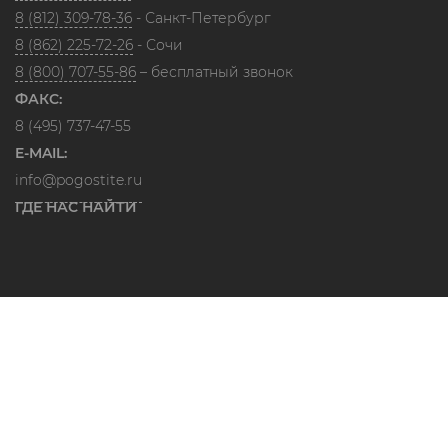
8 (812) 309-78-36
- Санкт-Петербург
8 (862) 225-72-26
- Сочи
8 (800) 707-55-86
– бесплатный звонок
ФАКС:
8 (495) 737-47-55
E-MAIL:
info@pogostite.ru
ГДЕ НАС НАЙТИ