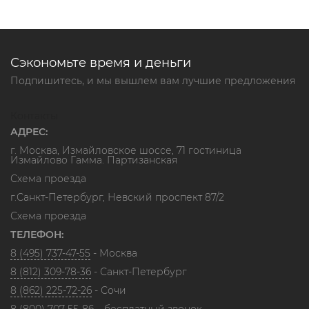
Сэкономьте время и деньги
Подпишитесь, и мы вышлем вам лучшие предложения
Контакты
АДРЕС:
г. Москва, Измайловское шоссе, 71 гостиница
Измайлово Гамма. Партизанская
Схема проезда
г.Санкт-Петербург, Невский проспект 87/2
Схема проезда
ТЕЛЕФОН:
8 (495) 737-47-55
- Москва
8 (812) 309-78-36
- Санкт-Петербург
8 (862) 225-72-26
- Сочи
8 (800) 707-55-86
– бесплатный звонок