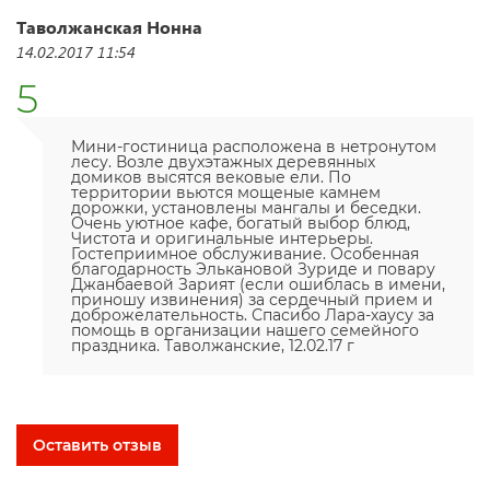
Таволжанская Нонна
14.02.2017 11:54
5
Мини-гостиница расположена в нетронутом
лесу. Возле двухэтажных деревянных
домиков высятся вековые ели. По
территории вьются мощеные камнем
дорожки, установлены мангалы и беседки.
Очень уютное кафе, богатый выбор блюд,
Чистота и оригинальные интерьеры.
Гостеприимное обслуживание. Особенная
благодарность Элькановой Зуриде и повару
Джанбаевой Зарият (если ошиблась в имени,
приношу извинения) за сердечный прием и
доброжелательность. Спасибо Лара-хаусу за
помощь в организации нашего семейного
праздника. Таволжанские, 12.02.17 г
Оставить отзыв