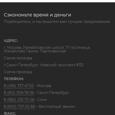
Сэкономьте время и деньги
Подпишитесь, и мы вышлем вам лучшие предложения
Контакты
АДРЕС:
г. Москва, Измайловское шоссе, 71 гостиница
Измайлово Гамма. Партизанская
Схема проезда
г.Санкт-Петербург, Невский проспект 87/2
Схема проезда
ТЕЛЕФОН:
8 (495) 737-47-55
- Москва
8 (812) 309-78-36
- Санкт-Петербург
8 (862) 225-72-26
- Сочи
8 (800) 707-55-86
– бесплатный звонок
ФАКС: