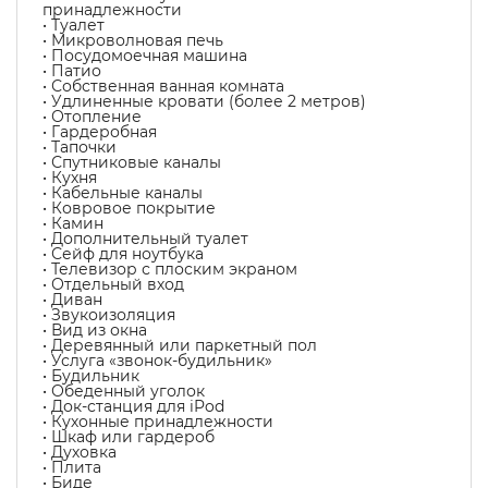
принадлежности
• Туалет
• Микроволновая печь
• Посудомоечная машина
• Патио
• Собственная ванная комната
• Удлиненные кровати (более 2 метров)
• Отопление
• Гардеробная
• Тапочки
• Спутниковые каналы
• Кухня
• Кабельные каналы
• Ковровое покрытие
• Камин
• Дополнительный туалет
• Сейф для ноутбука
• Телевизор с плоским экраном
• Отдельный вход
• Диван
• Звукоизоляция
• Вид из окна
• Деревянный или паркетный пол
• Услуга «звонок-будильник»
• Будильник
• Обеденный уголок
• Док-станция для iPod
• Кухонные принадлежности
• Шкаф или гардероб
• Духовка
• Плита
• Биде