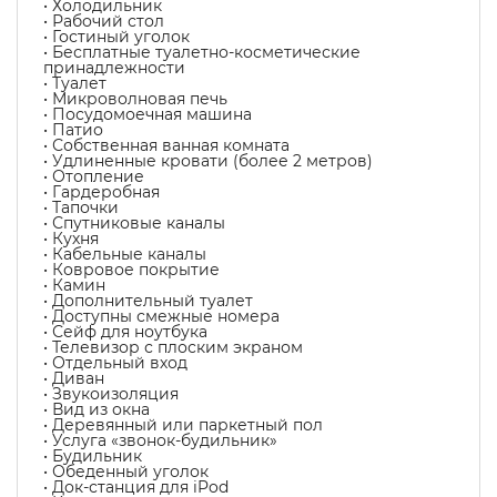
• Холодильник
• Рабочий стол
• Гостиный уголок
• Бесплатные туалетно-косметические
принадлежности
• Туалет
• Микроволновая печь
• Посудомоечная машина
• Патио
• Собственная ванная комната
• Удлиненные кровати (более 2 метров)
• Отопление
• Гардеробная
• Тапочки
• Спутниковые каналы
• Кухня
• Кабельные каналы
• Ковровое покрытие
• Камин
• Дополнительный туалет
• Доступны смежные номера
• Сейф для ноутбука
• Телевизор с плоским экраном
• Отдельный вход
• Диван
• Звукоизоляция
• Вид из окна
• Деревянный или паркетный пол
• Услуга «звонок-будильник»
• Будильник
• Обеденный уголок
• Док-станция для iPod