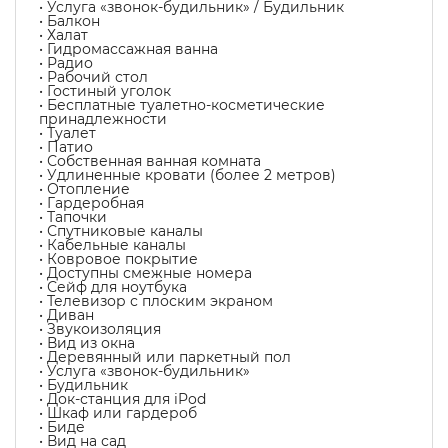
• Услуга «звонок-будильник» / Будильник
• Балкон
• Халат
• Гидромассажная ванна
• Радио
• Рабочий стол
• Гостиный уголок
• Бесплатные туалетно-косметические
принадлежности
• Туалет
• Патио
• Собственная ванная комната
• Удлиненные кровати (более 2 метров)
• Отопление
• Гардеробная
• Тапочки
• Спутниковые каналы
• Кабельные каналы
• Ковровое покрытие
• Доступны смежные номера
• Сейф для ноутбука
• Телевизор с плоским экраном
• Диван
• Звукоизоляция
• Вид из окна
• Деревянный или паркетный пол
• Услуга «звонок-будильник»
• Будильник
• Док-станция для iPod
• Шкаф или гардероб
• Биде
• Вид на сад