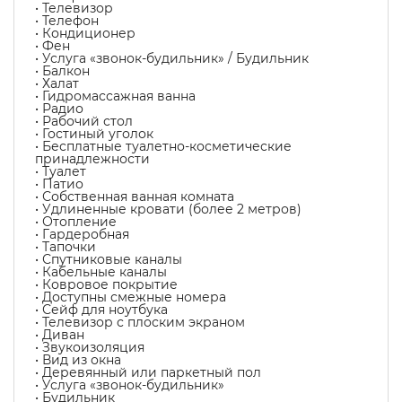
• Телевизор
• Телефон
• Кондиционер
• Фен
• Услуга «звонок-будильник» / Будильник
• Балкон
• Халат
• Гидромассажная ванна
• Радио
• Рабочий стол
• Гостиный уголок
• Бесплатные туалетно-косметические
принадлежности
• Туалет
• Патио
• Собственная ванная комната
• Удлиненные кровати (более 2 метров)
• Отопление
• Гардеробная
• Тапочки
• Спутниковые каналы
• Кабельные каналы
• Ковровое покрытие
• Доступны смежные номера
• Сейф для ноутбука
• Телевизор с плоским экраном
• Диван
• Звукоизоляция
• Вид из окна
• Деревянный или паркетный пол
• Услуга «звонок-будильник»
• Будильник