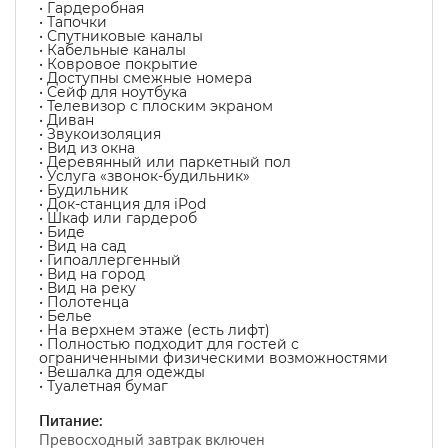
• Гардеробная
• Тапочки
• Спутниковые каналы
• Кабельные каналы
• Ковровое покрытие
• Доступны смежные номера
• Сейф для ноутбука
• Телевизор с плоским экраном
• Диван
• Звукоизоляция
• Вид из окна
• Деревянный или паркетный пол
• Услуга «звонок-будильник»
• Будильник
• Док-станция для iPod
• Шкаф или гардероб
• Биде
• Вид на сад
• Гипоаллергенный
• Вид на город
• Вид на реку
• Полотенца
• Белье
• На верхнем этаже (есть лифт)
• Полностью подходит для гостей с
ограниченными физическими возможностями
• Вешалка для одежды
• Туалетная бумаг
Питание:
Превосходный завтрак включен