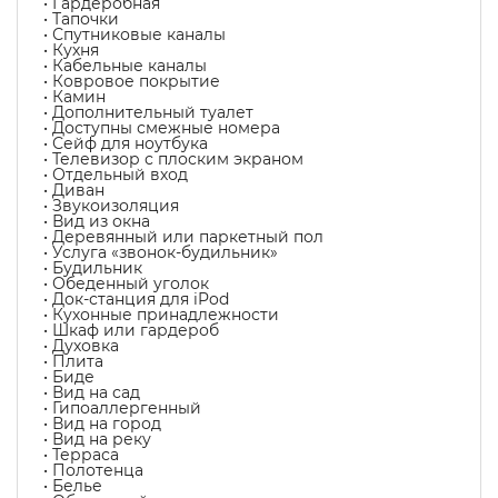
• Гардеробная
• Тапочки
• Спутниковые каналы
• Кухня
• Кабельные каналы
• Ковровое покрытие
• Камин
• Дополнительный туалет
• Доступны смежные номера
• Сейф для ноутбука
• Телевизор с плоским экраном
• Отдельный вход
• Диван
• Звукоизоляция
• Вид из окна
• Деревянный или паркетный пол
• Услуга «звонок-будильник»
• Будильник
• Обеденный уголок
• Док-станция для iPod
• Кухонные принадлежности
• Шкаф или гардероб
• Духовка
• Плита
• Биде
• Вид на сад
• Гипоаллергенный
• Вид на город
• Вид на реку
• Терраса
• Полотенца
• Белье