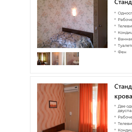
Станд
Односп
Рабоче
Телеви
Конди
Ванная
Туалет
Фен
Станд
крова
Две од
двуспа
Рабоче
Телеви
Конди