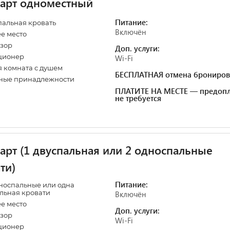
арт одноместный
Питание:
альная кровать
Включён
е место
зор
Доп. услуги:
ционер
Wi-Fi
 комната с душем
БЕСПЛАТНАЯ отмена брониров
ные принадлежности
ПЛАТИТЕ НА МЕСТЕ — предопл
не требуется
арт (1 двуспальная или 2 односпальные
ти)
Питание:
носпальные или одна
льная кровати
Включён
е место
Доп. услуги:
зор
Wi-Fi
ционер