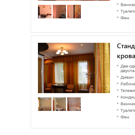
Ванная
Туалет
Фен
Станд
крова
Две од
двуспа
Диван
Рабоче
Телеви
Конди
Ванная
Туалет
Фен