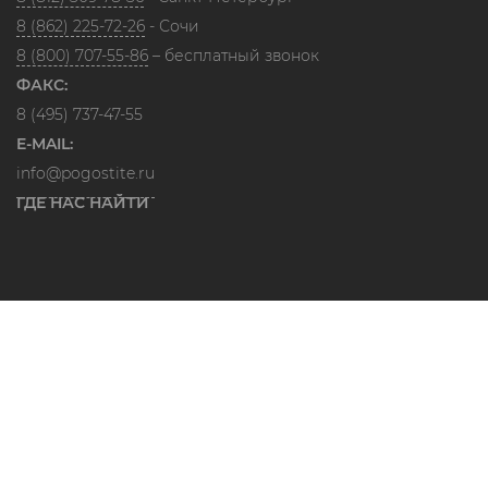
8 (862) 225-72-26
- Сочи
8 (800) 707-55-86
– бесплатный звонок
ФАКС:
8 (495) 737-47-55
E-MAIL:
info@pogostite.ru
ГДЕ НАС НАЙТИ