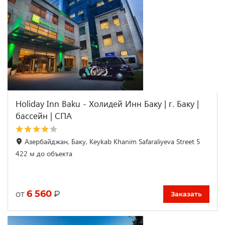
Holiday Inn Baku - Холидей Инн Баку | г. Баку |
бассейн | CПА
Азербайджан, Баку, Keykab Khanim Safaraliyeva Street 5
422 м до объекта
6 560
₽
от
Заказать