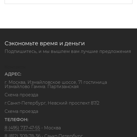
Сэкономьте время и деньги
Подпишитесь, и мы вышлем вам лучшие предложения
Контакты
АДРЕС:
г. Москва, Измайловское шоссе, 71 гостиница
Измайлово Гамма. Партизанская
Схема проезда
г.Санкт-Петербург, Невский проспект 87/2
Схема проезда
ТЕЛЕФОН:
8 (495) 737-47-55
- Москва
8 (812) 309-78-36
- Санкт-Петербург