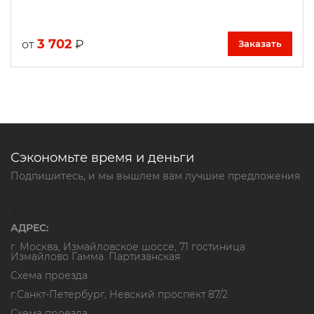
3 702
₽
от
Заказать
Сэкономьте время и деньги
Подпишитесь, и мы вышлем вам лучшие предложения
Контакты
АДРЕС:
г. Москва, Измайловское шоссе, 71 гостиница
Измайлово Гамма. Партизанская
Схема проезда
г.Санкт-Петербург, Невский проспект 87/2
Схема проезда