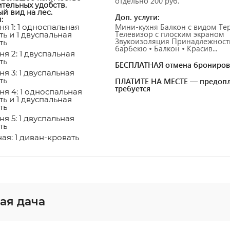
отдельно 200 руб.
тельных удобств.
й вид на лес.
Доп. услуги:
и:
Мини-кухня Балкон с видом Те
ня 1: 1 односпальная
Телевизор с плоским экраном
ть и 1 двуспальная
Звукоизоляция Принадлежност
ть
барбекю • Балкон • Красив...
я 2: 1 двуспальная
ть
БЕСПЛАТНАЯ отмена брониров
я 3: 1 двуспальная
ть
ПЛАТИТЕ НА МЕСТЕ — предопл
требуется
ня 4: 1 односпальная
ть и 1 двуспальная
ть
я 5: 1 двуспальная
ть
ная: 1 диван-кровать
ая дача