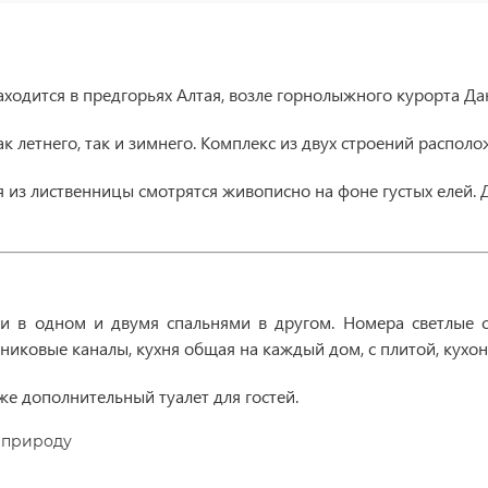
ходится в предгорьях Алтая, возле горнолыжного курорта Дан
ак летнего, так и зимнего. Комплекс из двух строений распо
я из лиственницы смотрятся живописно на фоне густых елей. Д
и в одном и двумя спальнями в другом. Номера светлые с
тниковые каналы, кухня общая на каждый дом, с плитой, кухо
кже дополнительный туалет для гостей.
 природу