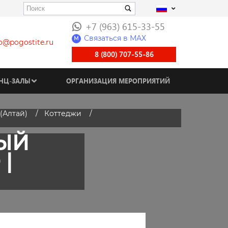
+7 (963) 615-33-55
Связаться в МАХ
M
fo@pogostite.ru
8 (800) 707-55-86
НЦ-ЗАЛЫ
ОРГАНИЗАЦИЯ МЕРОПРИЯТИЙ
(Алтай)
Коттеджи
НЫЙ
|