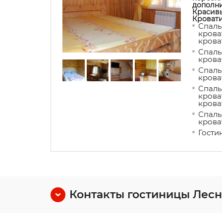
дополни
Красивы
Кроват
Спаль
крова
крова
Спальн
крова
Спальн
крова
Спаль
крова
крова
Спальн
крова
Гости
Контакты гостиницы Лесн