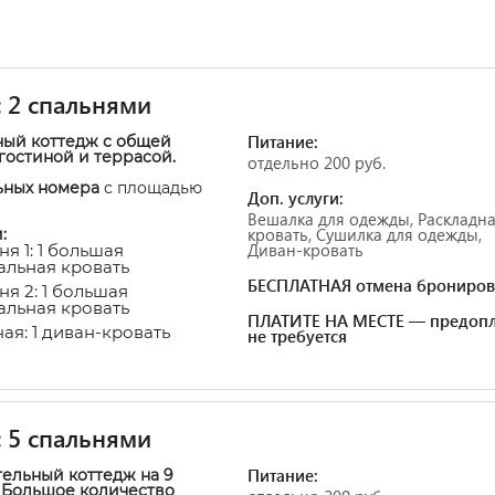
 2 спальнями
Питание:
ый коттедж с общей
 гостиной и террасой.
отдельно 200 руб.
ьных номера
с площадью
Доп. услуги:
Вешалка для одежды, Раскладн
кровать, Сушилка для одежды,
:
Диван-кровать
я 1: 1 большая
альная кровать
БЕСПЛАТНАЯ отмена брониров
ня 2: 1 большая
альная кровать
ПЛАТИТЕ НА МЕСТЕ — предопл
ая: 1 диван-кровать
не требуется
 5 спальнями
Питание:
ельный коттедж на 9
 Большое количество