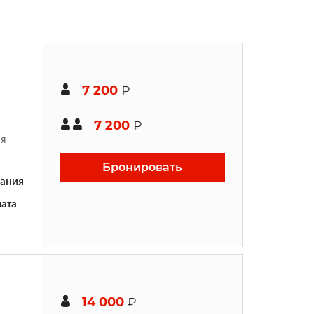
7 200
₽
7 200
₽
ая
Бронировать
ания
ата
14 000
₽