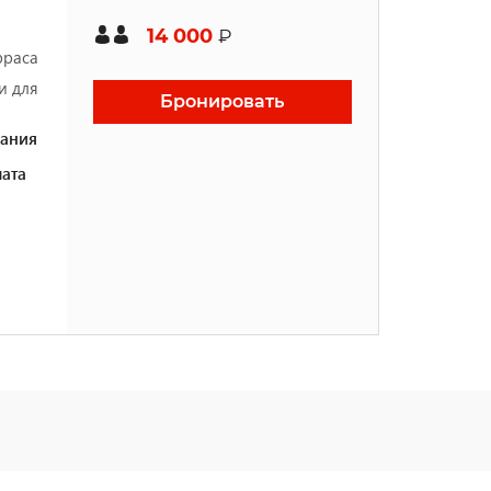
14 000
₽
рраса
и для
Бронировать
ания
ата