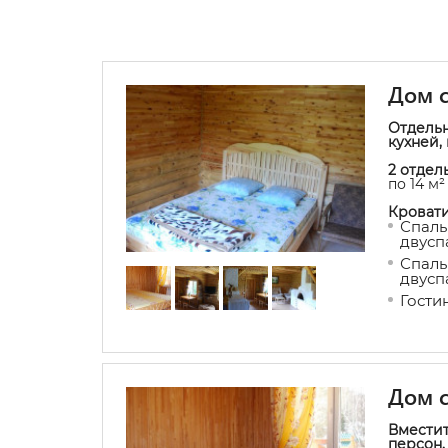
Дом с
Отдельн
кухней,
2 отдел
по 14 м²
Кровати
Спальн
двусп
Спаль
двусп
Гостин
Дом с
Вместит
персон.