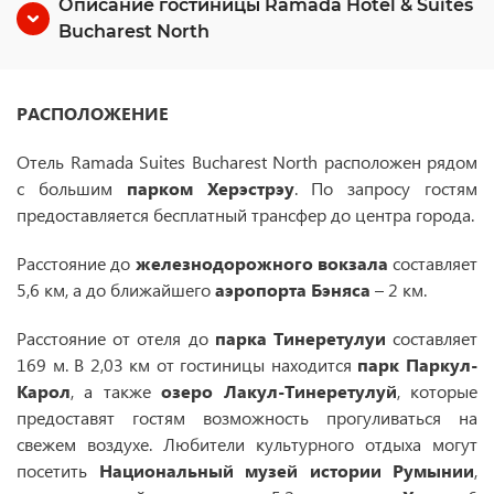
Описание гостиницы Ramada Hotel & Suites
Bucharest North
РАСПОЛОЖЕНИЕ
Отель Ramada Suites Bucharest North расположен рядом
с большим
парком Херэстрэу
. По запросу гостям
предоставляется бесплатный трансфер до центра города.
Расстояние до
железнодорожного
вокзала
составляет
5,6 км, а до ближайшего
аэропорта Бэняса
– 2 км.
Расстояние от отеля до
парка Тинеретулуи
составляет
169 м. В 2,03 км от гостиницы находится
парк Паркул-
Карол
, а также
озеро Лакул-Тинеретулуй
, которые
предоставят гостям возможность прогуливаться на
свежем воздухе. Любители культурного отдыха могут
посетить
Национальный музей истории Румынии
,