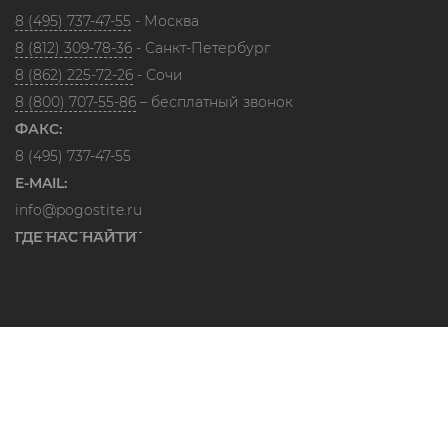
8 (495) 737-47-55
- Москва
8 (812) 309-78-36
- Санкт-Петербург
8 (862) 225-72-26
- Сочи
8 (800) 707-55-86
– бесплатный звонок
ФАКС:
8 (495) 737-47-55
E-MAIL:
info@pogostite.ru
ГДЕ НАС НАЙТИ