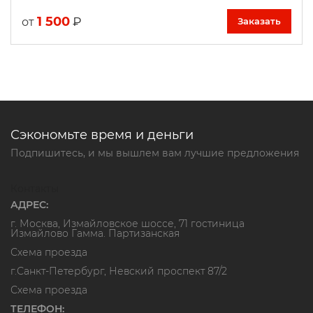
1 500
₽
от
Заказать
Сэкономьте время и деньги
Подпишитесь, и мы вышлем вам лучшие предложения
Контакты
АДРЕС:
г. Москва, Измайловское шоссе, 71 гостиница
Измайлово Гамма. Партизанская
Схема проезда
г.Санкт-Петербург, Невский проспект 87/2
Схема проезда
ТЕЛЕФОН: