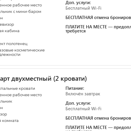
Доп. услуги:
нное рабочее место
Бесплатный Wi-Fi
льник с мини-баром
БЕСПЛАТНАЯ отмена брониров
он
евизор
ПЛАТИТЕ НА МЕСТЕ — предопл
требуется
ая кабина
кт полотенец
зовые косметические
длежности
арт двухместный (2 кровати)
Питание:
спальные кровати
Включён завтрак
нное рабочее место
ильник
Доп. услуги:
он
Бесплатный Wi-Fi
зор
БЕСПЛАТНАЯ отмена брониров
 комната
ПЛАТИТЕ НА МЕСТЕ — предопл