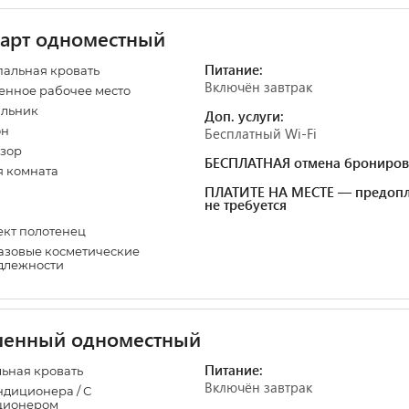
арт одноместный
Питание:
альная кровать
Включён завтрак
нное рабочее место
ильник
Доп. услуги:
он
Бесплатный Wi-Fi
зор
БЕСПЛАТНАЯ отмена брониров
 комната
ПЛАТИТЕ НА МЕСТЕ — предопл
не требуется
кт полотенец
зовые косметические
длежности
шенный одноместный
Питание:
альная кровать
Включён завтрак
ндиционера / С
ционером