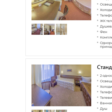
Освеще
Холоди
Телеф
ЖК тел
Душев
Фен
Компле
Однора
прина
Станд
2 одно
Освеще
Холод
Телеф
Телеви
Ванная
Душ