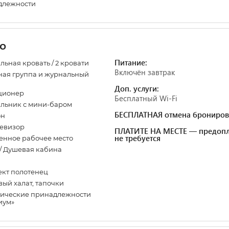
длежности
о
Питание:
льная кровать / 2 кровати
Включён завтрак
ая группа и журнальный
Доп. услуги:
ционер
Бесплатный Wi-Fi
льник с мини-баром
БЕСПЛАТНАЯ отмена брониров
он
евизор
ПЛАТИТЕ НА МЕСТЕ — предопл
не требуется
нное рабочее место
/ Душевая кабина
кт полотенец
ый халат, тапочки
ические принадлежности
иум»