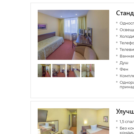
Станд
Односп
Освеще
Холод
Телеф
Телеви
Ванная
Душ
Фен
Компле
Однора
прина
Улуч
1,5 сп
Без ко
конди