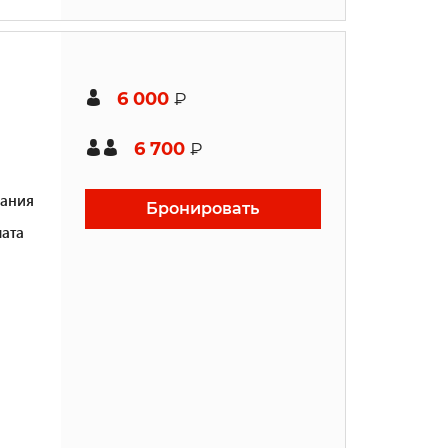
6 000
₽
6 700
₽
ания
Бронировать
ата