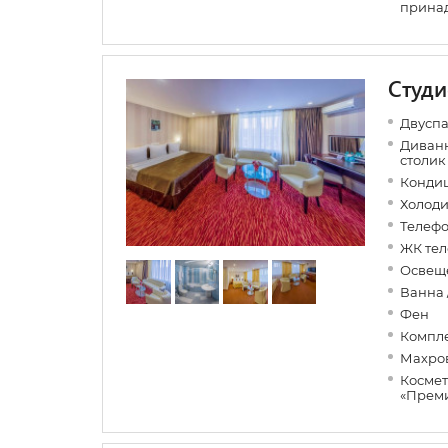
прина
Студи
Двуспа
Диванн
столик
Конди
Холоди
Телеф
ЖК тел
Освеще
Ванна 
Фен
Компле
Махров
Космет
«Прем