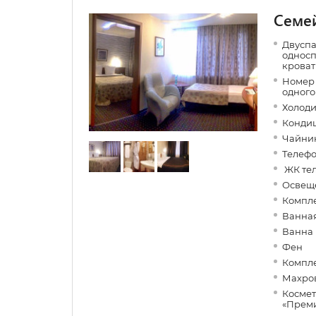
Семе
Двуспа
односп
кроват
Номер 
одного
Холоди
Конди
Чайни
Телеф
ЖК те
Освеще
Компле
Ванная
Ванна
Фен
Компле
Махров
Космет
«Прем