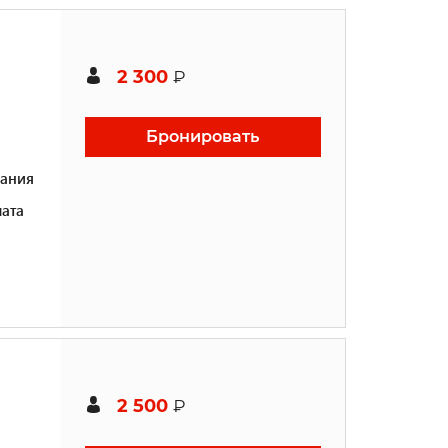
2 300
₽
Бронировать
ания
ата
2 500
₽