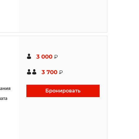
3 000
₽
3 700
₽
ания
Бронировать
ата