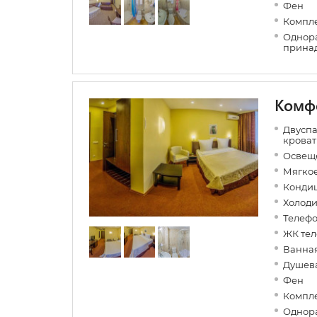
Фен
Компле
Однора
прина
Комф
Двуспа
кроват
Освеще
Мягкое
Конди
Холоди
Телеф
ЖК тел
Ванная
Душев
Фен
Компле
Однора