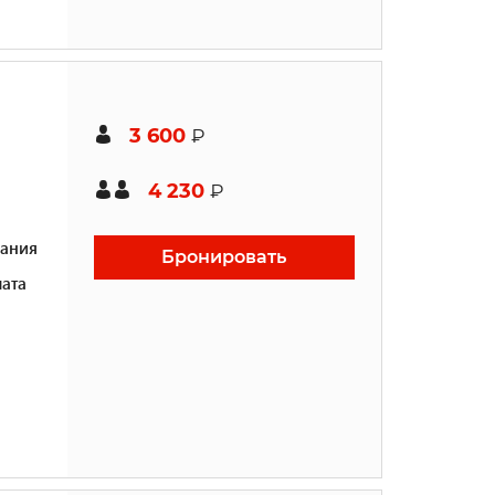
3 600
₽
4 230
₽
ания
Бронировать
ата