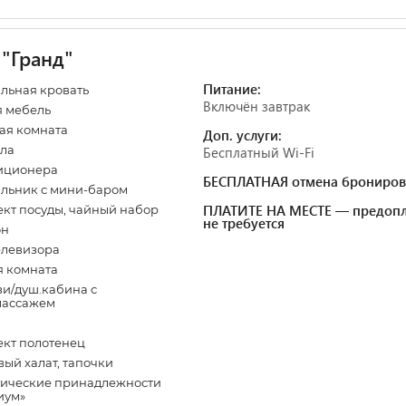
"Гранд"
Питание:
льная кровать
Включён завтрак
 мебель
ая комната
Доп. услуги:
зла
Бесплатный Wi-Fi
иционера
БЕСПЛАТНАЯ отмена брониров
льник с мини-баром
ПЛАТИТЕ НА МЕСТЕ — предопл
кт посуды, чайный набор
не требуется
он
елевизора
 комната
и/душ.кабина с
массажем
кт полотенец
ый халат, тапочки
ические принадлежности
иум»