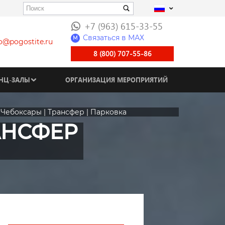
+7 (963) 615-33-55
Связаться в МАХ
M
fo@pogostite.ru
8 (800) 707-55-86
НЦ-ЗАЛЫ
ОРГАНИЗАЦИЯ МЕРОПРИЯТИЙ
 Чебоксары | Трансфер | Парковка
АНСФЕР