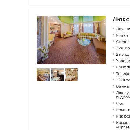
Люкс 
Двуспа
Мягкая
Столов
2 сану
2 конд
Холоди
Компле
Телеф
2 ЖК т
Ванная
Джакуз
гидро
Фен
Компле
Махров
Космет
«Прем