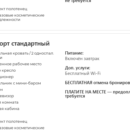
не требуется
кт полотенец
зовые косметические
длежности
орт стандартный
Питание:
льная кровать / 2 односпал.
и
Включён завтрак
нное рабочее место
Доп. услуги:
 кресло
Бесплатный Wi-Fi
ционер
БЕСПЛАТНАЯ отмена брониров
льник с мини-баром
он
ПЛАТИТЕ НА МЕСТЕ — предопл
требуется
евизор
 комната
ая кабина
кт полотенец
зовые косметические