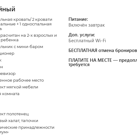
йный
Питание:
льная кровать/ 2 кровати
альные + 1 односпальная
Включён завтрак
ь
Доп. услуги:
расчитан на 2-х взрослых и
 ребенка
Бесплатный Wi-Fi
льник с мини-баром
БЕСПЛАТНАЯ отмена брониров
ционер
ПЛАТИТЕ НА МЕСТЕ — предопл
к
требуется
он
левизор
нное рабочее место
кт мягкой мебели
 комната
кт полотенец
ый халат, тапочки
ические принадлежности
иум»