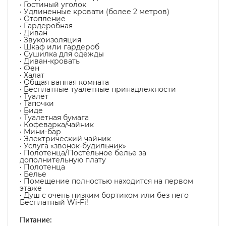
• Гостиный уголок
• Удлиненные кровати (более 2 метров)
• Отопление
• Гардеробная
• Диван
• Звукоизоляция
• Шкаф или гардероб
• Сушилка для одежды
• Диван-кровать
• Фен
• Халат
• Общая ванная комната
• Бесплатные туалетные принадлежности
• Туалет
• Тапочки
• Биде
• Туалетная бумага
• Кофеварка/чайник
• Мини-бар
• Электрический чайник
• Услуга «звонок-будильник»
• Полотенца/Постельное белье за
дополнительную плату
• Полотенца
• Белье
• Помещение полностью находится на первом
этаже
• Душ с очень низким бортиком или без него
Бесплатный Wi-Fi!
Питание: