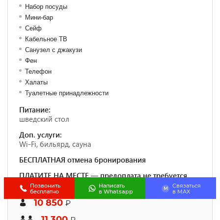
Набор посуды
Мини-бар
Сейф
Кабельное ТВ
Санузел с джакузи
Фен
Телефон
Халаты
Туалетные принадлежности
Питание:
шведский стол
Доп. услуги:
Wi-Fi, бильярд, сауна
БЕСПЛАТНАЯ отмена бронирования
ПЛАТИТЕ НА МЕСТЕ — предоплата не требуется
Позвонить
Написать
Связаться
M
бесплатно
в Whatsapp
в МАХ
10 850
₽
11 300
₽