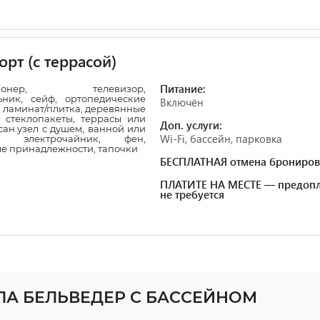
рт (с террасой)
Питание:
ционер, телевизор,
ьник, сейф, ортопедические
Включён
 ламинат/плитка, деревянные
 стеклопакеты, террасы или
Доп. услуги:
сан.узел с душем, ванной или
Wi-Fi, бассейн, парковка
и, электрочайник, фен,
ые принадлежности, тапочки
БЕСПЛАТНАЯ отмена брониров
ПЛАТИТЕ НА МЕСТЕ — предопл
не требуется
ЛЛА БЕЛЬВЕДЕР С БАССЕЙНОМ