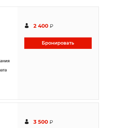
2 400
₽
Бронировать
ания
ата
3 500
₽