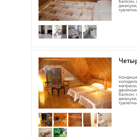
балкон, 
джакуз
туалетн
Четы
Конди
холодил
матрасы,
двойные
балкон, 
джакуз
туалетн