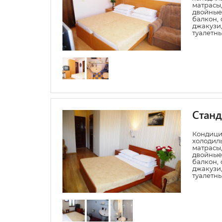
матрасы,
двойные
балкон, 
джакуз
туалетн
Стан
Конди
холодил
матрасы,
двойные
балкон, 
джакуз
туалетн