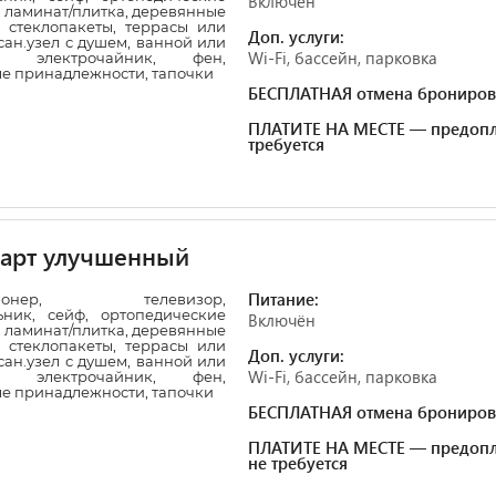
Включён
 ламинат/плитка, деревянные
 стеклопакеты, террасы или
Доп. услуги:
сан.узел с душем, ванной или
Wi-Fi, бассейн, парковка
и, электрочайник, фен,
ые принадлежности, тапочки
БЕСПЛАТНАЯ отмена брониров
ПЛАТИТЕ НА МЕСТЕ — предопл
требуется
дарт улучшенный
Питание:
ционер, телевизор,
ьник, сейф, ортопедические
Включён
 ламинат/плитка, деревянные
 стеклопакеты, террасы или
Доп. услуги:
сан.узел с душем, ванной или
Wi-Fi, бассейн, парковка
и, электрочайник, фен,
ые принадлежности, тапочки
БЕСПЛАТНАЯ отмена брониров
ПЛАТИТЕ НА МЕСТЕ — предопл
не требуется