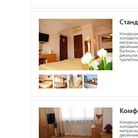
Станд
Конди
холодил
матрасы,
двойные
балкон, 
джакуз
туалетн
Комфо
Конди
холодил
матрасы,
двойные