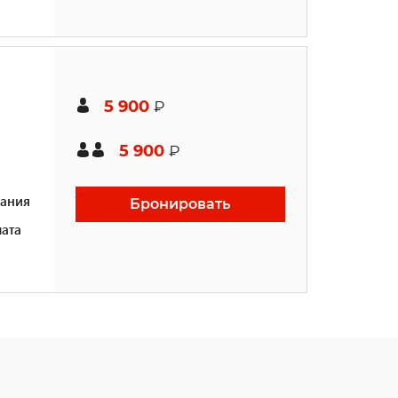
5 900
₽
5 900
₽
ания
Бронировать
ата