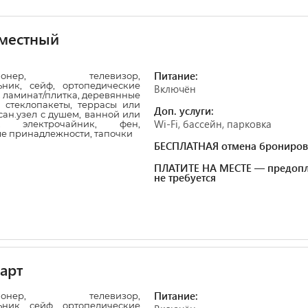
местный
Питание:
ционер, телевизор,
ьник, сейф, ортопедические
Включён
 ламинат/плитка, деревянные
 стеклопакеты, террасы или
Доп. услуги:
сан.узел с душем, ванной или
Wi-Fi, бассейн, парковка
и, электрочайник, фен,
ые принадлежности, тапочки
БЕСПЛАТНАЯ отмена брониров
ПЛАТИТЕ НА МЕСТЕ — предопл
не требуется
арт
Питание:
ционер, телевизор,
ьник, сейф, ортопедические