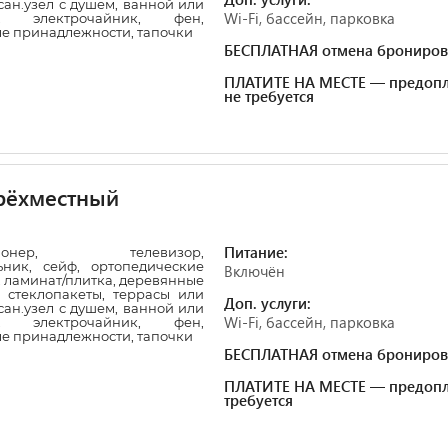
сан.узел с душем, ванной или
Wi-Fi, бассейн, парковка
и, электрочайник, фен,
ые принадлежности, тапочки
БЕСПЛАТНАЯ отмена брониров
ПЛАТИТЕ НА МЕСТЕ — предопл
не требуется
рёхместный
Питание:
ционер, телевизор,
ьник, сейф, ортопедические
Включён
 ламинат/плитка, деревянные
 стеклопакеты, террасы или
Доп. услуги:
сан.узел с душем, ванной или
Wi-Fi, бассейн, парковка
и, электрочайник, фен,
ые принадлежности, тапочки
БЕСПЛАТНАЯ отмена брониров
ПЛАТИТЕ НА МЕСТЕ — предопл
требуется