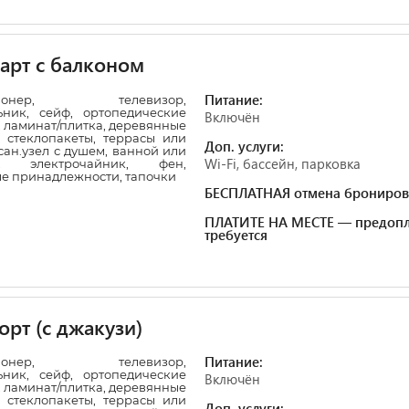
арт с балконом
Питание:
ционер, телевизор,
ьник, сейф, ортопедические
Включён
 ламинат/плитка, деревянные
 стеклопакеты, террасы или
Доп. услуги:
сан.узел с душем, ванной или
Wi-Fi, бассейн, парковка
и, электрочайник, фен,
ые принадлежности, тапочки
БЕСПЛАТНАЯ отмена брониров
ПЛАТИТЕ НА МЕСТЕ — предопл
требуется
рт (с джакузи)
Питание:
ционер, телевизор,
ьник, сейф, ортопедические
Включён
 ламинат/плитка, деревянные
 стеклопакеты, террасы или
Доп. услуги: