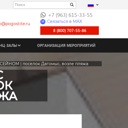
+7 (963) 615-33-55
Связаться в МАХ
M
fo@pogostite.ru
8 (800) 707-55-86
НЦ-ЗАЛЫ
ОРГАНИЗАЦИЯ МЕРОПРИЯТИЙ
ЕЙНОМ | поселок Дагомыс, возле пляжа
С
ОК
ЯЖА