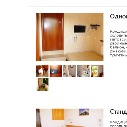
Одно
Конди
холодил
матрасы,
двойные
балкон, 
джакуз
туалетн
Станд
Конди
холодил