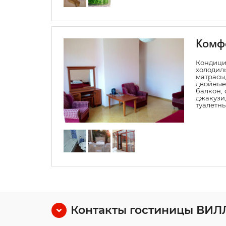
Комфо
Конди
холодил
матрасы,
двойные
балкон, 
джакуз
туалетн
Контакты гостиницы ВИ