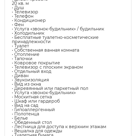
20 кв. м
• Душ
• Телевизор
• Телефон
• Кондиционер
• Фен
• Услуга «звонок-будильник» / будильник
• Холодильник
• Бесплатные туалетно-косметические
принадлежности
• Туалет
• Собственная ванная комната
• Отопление
• Тапочки
• Ковровое покрытие
• Телевизор с плоским экраном
• Отдельный вход
• Диван
• Звукоизоляция
• Вид из окна
• Деревянный или паркетный пол
• Услуга «звонок-будильник»
• Москитная сетка
• Шкаф или гардероб
• Вид на сад
• Гипоаллергенный
• Полотенца
• Белье
• Обеденный стол
• Лестница для доступа к верхним этажам
• Вешалка для одежды
• Туалетная бумага