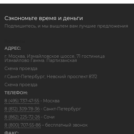
Сэкономьте время и деньги
Подпишитесь, и мы вышлем вам лучшие предложения
Контакты
АДРЕС:
г. Москва, Измайловское шоссе, 71 гостиница
Измайлово Гамма. Партизанская
Схема проезда
г.Санкт-Петербург, Невский проспект 87/2
Схема проезда
ТЕЛЕФОН:
8 (495) 737-47-55
- Москва
8 (812) 309-78-36
- Санкт-Петербург
8 (862) 225-72-26
- Сочи
8 (800) 707-55-86
– бесплатный звонок
ФАКС: