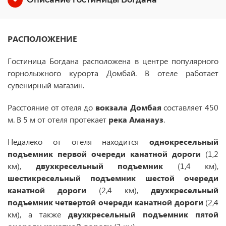
РАСПОЛОЖЕНИЕ
Гостиница Богдана расположена в центре популярного
горнолыжного курорта Домбай. В отеле работает
сувенирный магазин.
Расстояние от отеля до
вокзала Домбая
составляет 450
м. В 5 м от отеля протекает
река Аманауз
.
Недалеко от отеля находится
однокресельный
подъемник первой очереди канатной дороги
(1,2
км),
двухкресельный подъемник
(1,4 км),
шестикресельный подъемник шестой очереди
канатной дороги
(2,4 км),
двухкресельный
подъемник четвертой очереди канатной дороги
(2,4
км), а также
двухкресельный подъемник пятой