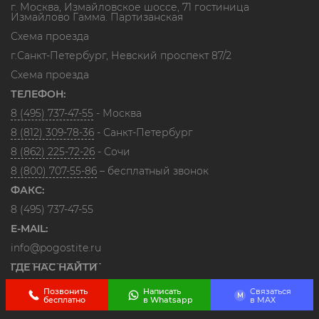
г. Москва, Измайловское шоссе, 71 гостиница
Измайлово Гамма. Партизанская
Схема проезда
г.Санкт-Петербург, Невский проспект 87/2
Схема проезда
ТЕЛЕФОН:
8 (495) 737-47-55
- Москва
8 (812) 309-78-36
- Санкт-Петербург
8 (862) 225-72-26
- Сочи
8 (800) 707-55-86
– бесплатный звонок
ФАКС:
8 (495) 737-47-55
E-MAIL:
info@pogostite.ru
ГДЕ НАС НАЙТИ
Позвонить
Написать
Связаться
M
бесплатно
в Whatsapp
в МАХ