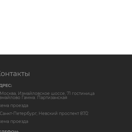
Контакты
ДРЕС:
. Москва, Измайловское шоссе, 71 гостиница
змайлово Гамма. Партизанская
хема проезда
. Санкт-Петербург, Невский проспект 87/2
хема проезда