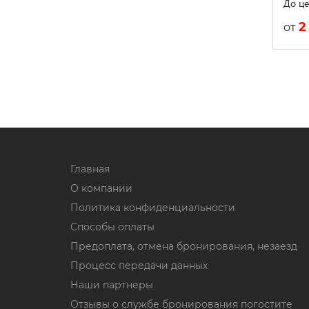
До це
2
от
Главная
О компании
Политика конфиденциальности
Способы оплаты
Предоплата, отмена бронирования, незаезд
Процесс передачи данных
Наши партнеры
Отзывы о службе бронирования погостите