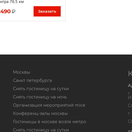
нтра 76.5 км
 490
₽
Заказать
Москвы
Санкт петербурга
А
Снять гостиницу на сутки
г
Снять гостиницу на ночь
И
Организация мероприятий mice
С
Конференц-залы москвы
г
С
Гостиницы в москве возле метро
Снять гостиницу на сутки