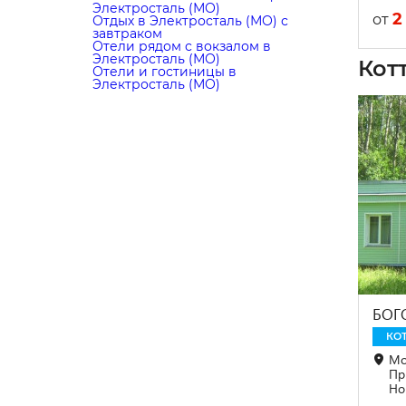
Электросталь (МО)
2
от
Отдых в Электросталь (МО) с
завтраком
Отели рядом с вокзалом в
Электросталь (МО)
Кот
Отели и гостиницы в
Электросталь (МО)
БОГ
КО
Мо
Пр
Но