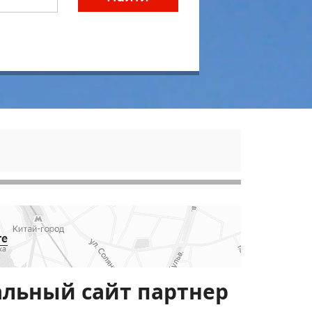
те
альный сайт партнер