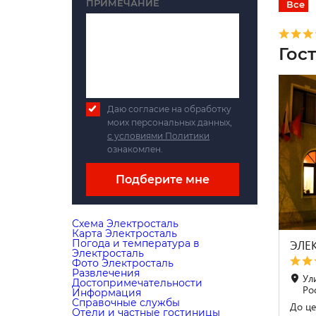
ПРИМЕЧАНИЕ
Все
Гос
Даю согласие на обработку
моих персональных данных,
с условиями Политики
ознакомлен.
Подберите мне
Схема Электросталь
Карта Электросталь
Погода и температура в
ЭЛЕ
Электросталь
Фото Электросталь
Развлечения
Ул
Достопримечательности
Ро
Информация
Справочные службы
До це
Отели и частные гостиницы