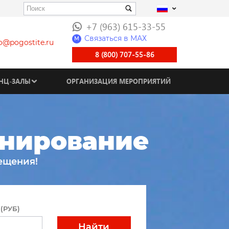
+7 (963) 615-33-55
Связаться в МАХ
M
fo@pogostite.ru
8 (800) 707-55-86
НЦ-ЗАЛЫ
ОРГАНИЗАЦИЯ МЕРОПРИЯТИЙ
онирование
ещения!
(РУБ)
Найти