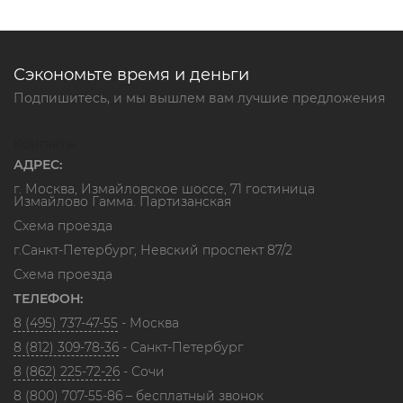
Сэкономьте время и деньги
Подпишитесь, и мы вышлем вам лучшие предложения
Контакты
АДРЕС:
г. Москва, Измайловское шоссе, 71 гостиница
Измайлово Гамма. Партизанская
Схема проезда
г.Санкт-Петербург, Невский проспект 87/2
Схема проезда
ТЕЛЕФОН:
8 (495) 737-47-55
- Москва
8 (812) 309-78-36
- Санкт-Петербург
8 (862) 225-72-26
- Сочи
8 (800) 707-55-86
– бесплатный звонок