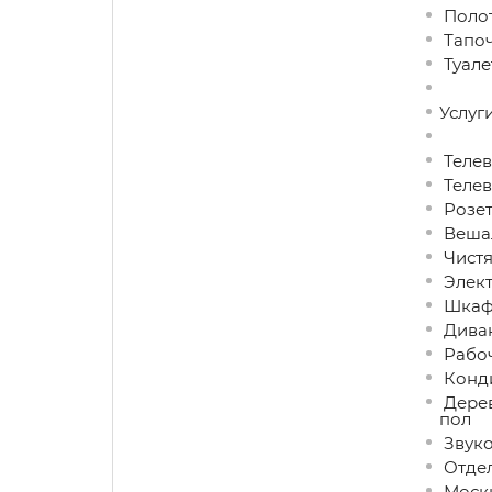
Поло
Тапо
Туале
Услуги
Телев
Телев
Розет
Вешал
Чистя
Элект
Шкаф 
Дива
Рабоч
Конд
Дерев
пол
Звуко
Отдел
Моски