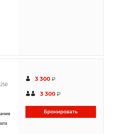
3 300
₽
 250
3 300
₽
Бронировать
ания
ата