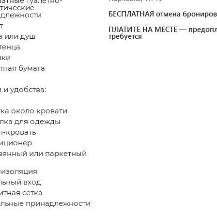
атные туалетно-
тические
БЕСПЛАТНАЯ отмена брониров
длежности
т
ПЛАТИТЕ НА МЕСТЕ — предопл
требуется
 или душ
тенца
чки
тная бумага
 и удобства: ​
ка около кровати
ка для одежды
-кровать
иционер
янный или паркетный
изоляция
ьный вход
тная сетка
льные принадлежности