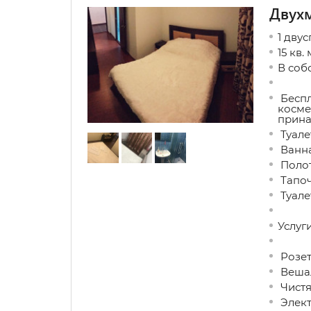
Двухм
1 дву
15 кв. 
В соб
Беспл
косме
прина
Туале
Ванна
Поло
Тапо
Туале
Услуги
Розет
Вешал
Чистя
Элект