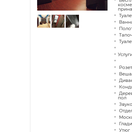
Беспл
косме
прина
Туале
Ванна
Поло
Тапо
Туале
Услуги
Розет
Вешал
Диван
Конд
Дерев
пол
Звуко
Отдел
Моски
Глади
Утюг