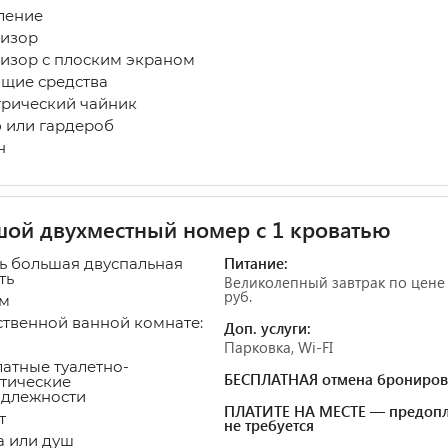
ление
изор
изор с плоским экраном
щие средства
рический чайник
или гардероб
н
ой двухместный номер с 1 кроватью
Питание:
нь большая двуспальная
ть
Великолепный завтрак по цене
руб.
 м
ственной ванной комнате:
Доп. услуги:
Парковка, Wi-FI
атные туалетно-
БЕСПЛАТНАЯ отмена брониров
тические
длежности
ПЛАТИТЕ НА МЕСТЕ — предопл
т
не требуется
 или душ