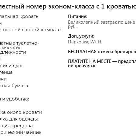
естный номер эконом-класса с 1 кровать
Питание:
спальная кровать
Великолепный завтрак по цене
м
руб.
ственной ванной комнате:
Доп. услуги:
Парковка, Wi-FI
атные туалетно-
тические
БЕСПЛАТНАЯ отмена брониров
длежности
т
ПЛАТИТЕ НА МЕСТЕ — предопл
не требуется
 или душ
тенца
чки
тная бумага
 и удобства: ​
ка около кровати
ка для одежды
щие средства
рический чайник