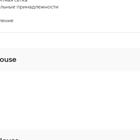
льные принадлежности
ление
House