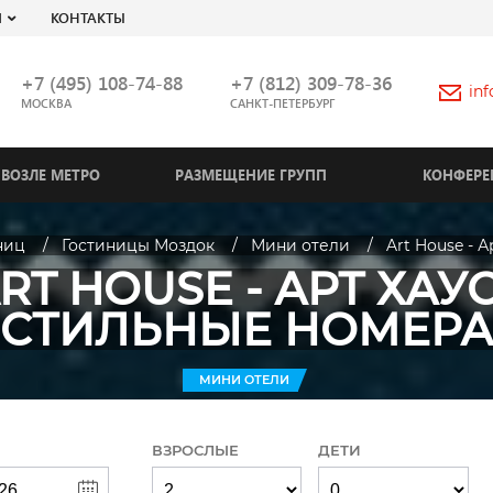
Я
КОНТАКТЫ
+7 (495) 108-74-88
+7 (812) 309-78-36
in
МОСКВА
САНКТ-ПЕТЕРБУРГ
ВОЗЛЕ МЕТРО
РАЗМЕЩЕНИЕ ГРУПП
КОНФЕРЕ
ниц
Гостиницы Моздок
Мини отели
Art House - 
RT HOUSE - АРТ ХАУС
СТИЛЬНЫЕ НОМЕРА
МИНИ ОТЕЛИ
ВЗРОСЛЫЕ
ДЕТИ