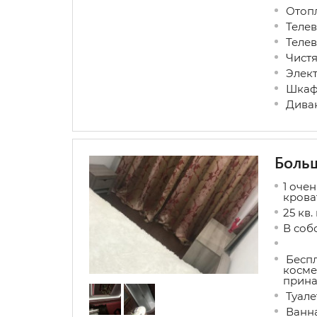
Отоп
Телев
Телев
Чистя
Элект
Шкаф 
Дива
Больш
1 оче
крова
25 кв.
В соб
Беспл
косме
прина
Туале
Ванна