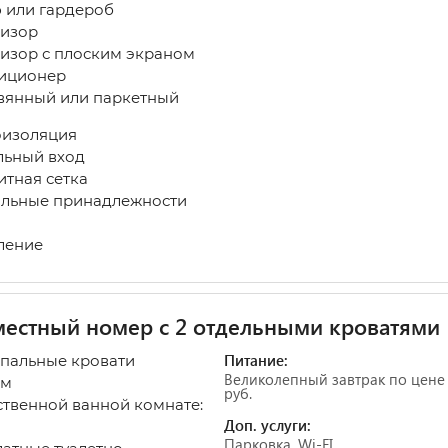
или гардероб
изор
изор с плоским экраном
иционер
янный или паркетный
изоляция
ьный вход
тная сетка
льные принадлежности
ление
естный номер с 2 отдельными кроватями
Питание:
спальные кровати
Великолепный завтрак по цене
 м
руб.
ственной ванной комнате:
Доп. услуги:
Парковка, Wi-FI