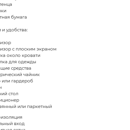
тенца
чки
тная бумага
 и удобства: ​
изор
изор с плоским экраном
ка около кровати
ка для одежды
щие средства
рический чайник
или гардероб
н
ий стол
иционер
янный или паркетный
изоляция
ьный вход
тная сетка