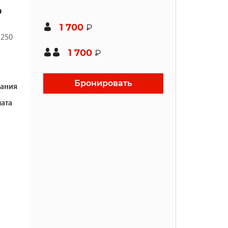
ю
1 700
₽
 250
1 700
₽
Бронировать
ания
ата