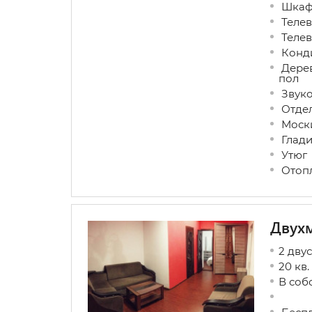
Шкаф 
Телев
Телев
Конд
Дерев
пол
Звуко
Отдел
Моски
Глади
Утюг
Отоп
Двухм
2 дву
20 кв.
В соб