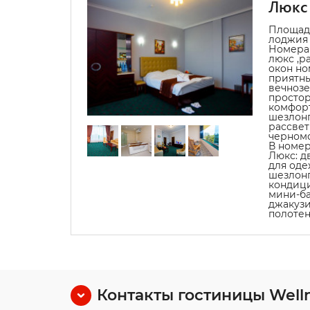
Люкс
Площадь
лоджия 
Номера
люкс ,р
окон но
приятны
вечнозе
простор
комфор
шезлонг
рассвет
черномо
В номер
Люкс: д
для оде
шезлонг
кондици
мини-ба
джакузи
полотен
Контакты гостиницы Welln