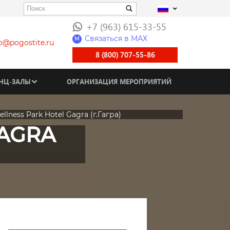
+7 (963) 615-33-55
Связаться в МАХ
M
fo@pogostite.ru
8 (800) 707-55-86
НЦ-ЗАЛЫ
ОРГАНИЗАЦИЯ МЕРОПРИЯТИЙ
llness Park Hotel Gagra (г.Гагра)
GAGRA