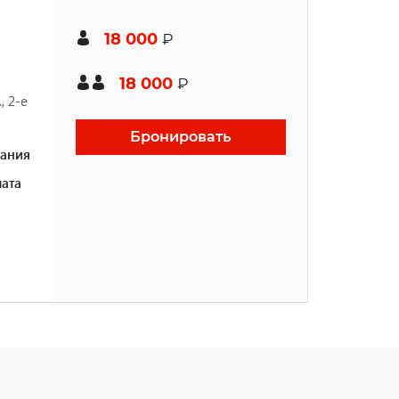
18 000
₽
18 000
₽
, 2-е
Бронировать
ания
ата