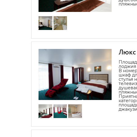
пляжные
Люкс
Площадь
лоджия 
В номер
шкаф дл
стулья 
телевиз
душевая
пляжные
Приятна
категор
площадь
джакузи