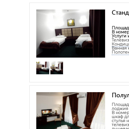
Станд
Площад
В номе
Услуги 
Телевиз
Кондиц
Ванная 
Полоте
Полу
Площадь
лоджия 
В номер
шкаф дл
стулья 
телевиз
душевая