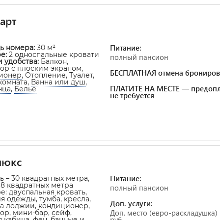
арт
Питание:
ь номера:
30 м²
ре
:
2 односпальные кровати
полный пансион
и удобства:
Балкон,
ор с плоским экраном,
БЕСПЛАТНАЯ отмена брониров
ионер
, Отопление, Туалет,
комната,
Ванна или душ
,
ПЛАТИТЕ НА МЕСТЕ — предопл
нца
,
Белье
не требуется
люкс
Питание:
 – 30 квадратных метра,
8 квадратных метра
полный пансион
е: двуспальная кровать,
я одежды, тумба, кресла,
Доп. услуги:
на лоджии, кондиционер,
Доп. место (евро-раскладушка) 
ор, мини-бар, сейф,
руб.
 кабина, фен, банные и