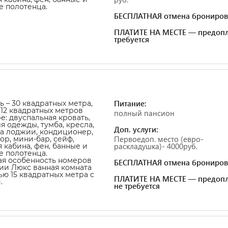
 полотенца.
БЕСПЛАТНАЯ отмена брониров
ПЛАТИТЕ НА МЕСТЕ — предопл
требуется
Питание:
 – 30 квадратных метра,
12 квадратных метров
полный пансион
е: двуспальная кровать,
я одежды, тумба, кресла,
Доп. услуги:
на лоджии, кондиционер,
Первоедоп. место (евро-
ор, мини-бар, сейф,
раскладушка)- 4000руб.
 кабина, фен, банные и
 полотенца.
я особенность номеров
БЕСПЛАТНАЯ отмена брониров
ии Люкс ванная комната
ю 15 квадратных метра с
ПЛАТИТЕ НА МЕСТЕ — предопл
.
не требуется