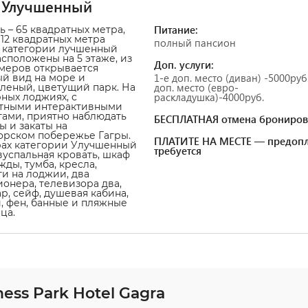
 Улучшенный
Питание:
 – 65 квадратных метра,
12 квадратных метра
полный пансион
 категории лучшенный
асположены на 5 этаже, из
Доп. услуги:
меров открывается
1-е доп. место (диван) -5000руб.
й вид на море и
доп. место (евро-
леный, цветущий парк. На
раскладушка)-4000руб.
ных лоджиях, с
тными интерактивными
ами, приятно наблюдать
БЕСПЛАТНАЯ отмена брониров
ы и закаты на
рском побережье Гагры.
ПЛАТИТЕ НА МЕСТЕ — предопл
ах категории Улучшенный
требуется
вуспальная кровать, шкаф
жды, тумба, кресла,
и на лоджии, два
онера, телевизора два,
р, сейф, душевая кабина,
, фен, банные и пляжные
ца.
ess Park Hotel Gagra