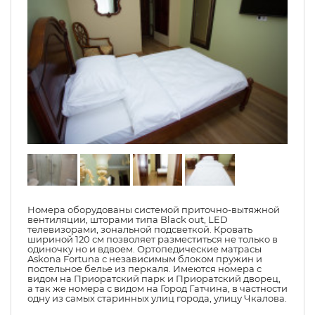
Номера оборудованы системой приточно-вытяжной
вентиляции, шторами типа Black out, LED
телевизорами, зональной подсветкой. Кровать
шириной 120 см позволяет разместиться не только в
одиночку но и вдвоем. Ортопедические матрасы
Askona Fortuna с независимым блоком пружин и
постельное белье из перкаля. Имеются номера с
видом на Приоратский парк и Приоратский дворец,
а так же номера с видом на Город Гатчина, в частности
одну из самых старинных улиц города, улицу Чкалова.